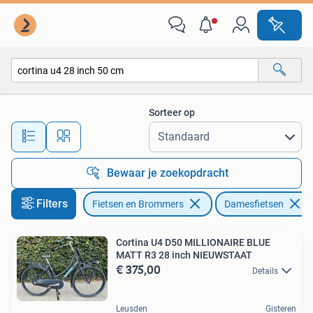
Fietsen | Dames | Damesfietsen
Sorteer op
Alle afstanden…
Bewaar je zoekopdracht
Filters
Fietsen en Brommers
Damesfietsen
Cortina U4 D50 MILLIONAIRE BLUE
MATT R3 28 inch NIEUWSTAAT
€ 375,00
Details
Leusden
Gisteren