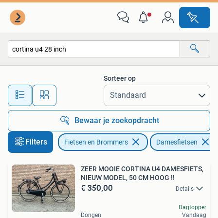
Fietsen | Dames | Damesfietsen
Sorteer op
Alle afstanden…
Bewaar je zoekopdracht
Filters
Fietsen en Brommers
Damesfietsen
ZEER MOOIE CORTINA U4 DAMESFIETS,
NIEUW MODEL, 50 CM HOOG !!
€ 350,00
Details
Dagtopper
Dongen
Vandaag