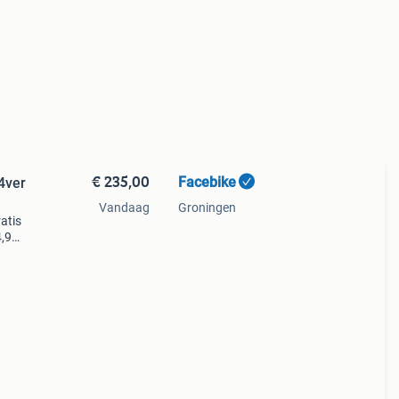
€ 235,00
Facebike
4ver
Vandaag
Groningen
atis
 4,9★