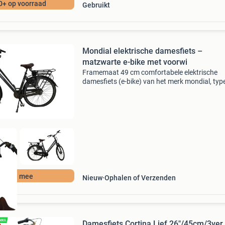
0+ op voorraad
Gebruikt
Mondial elektrische damesfiets –
matzwarte e-bike met voorwi
Framemaat 49 cm comfortabele elektrische
damesfiets (e-bike) van het merk mondial, type
uitgevoerd in een strak matzwart frame met l
instap. De fiets heeft trapondersteuning via e
voorwielmot
Bied mee
Nieuw
Ophalen of Verzenden
Damesfiets Cortina Lief 26"/45cm/3ver 