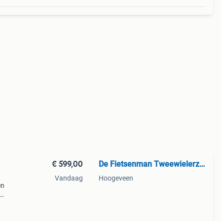
€ 599,00
De Fietsenman Tweewielerzaak
Vandaag
Hoogeveen
en
r
fie