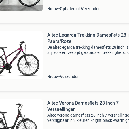
Nieuw
Ophalen of Verzenden
Altec Legarda Trekking Damesfiets 28 i
Paars/Roze
De alteclegarda trekking damesfiets 28 inch is
stijlvolle en veelzijdige stads en trekkingfiets, 
voor dagelijks gebruik en langere ritten. Het
aluminium frame is lichtgewicht en roestvrij,
Nieuw
Verzenden
Altec Verona Damesfiets 28 Inch 7
Versnellingen
Altec verona damesfiets 28 inch 7 versnelling
verkrijgbaar in 2 kleuren: -night black -warm g
door de straten van nederland zijn heel wat fi