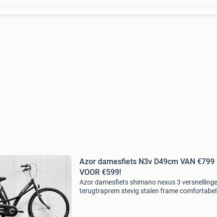
Azor damesfiets N3v D49cm VAN €799
VOOR €599!
Azor damesfiets shimano nexus 3 versnelling
terugtraprem stevig stalen frame comfortabel
zadel framehoogte: 49 cm prijs: van €799 voo
€599! Inruil is mogelijk! Mail de foto(‘s) van de 