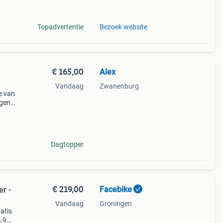
Topadvertentie
Bezoek website
€ 165,00
Alex
Vandaag
Zwanenburg
e van
ngen
De
. Kijk
Dagtopper
€ 219,00
Facebike
r -
Vandaag
Groningen
atis
 4,9★