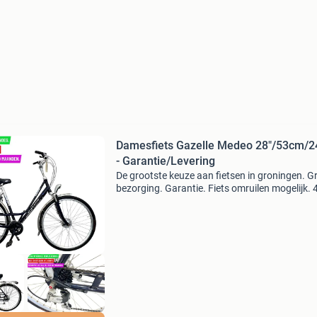
Damesfiets Gazelle Medeo 28"/53cm/2
- Garantie/Levering
De grootste keuze aan fietsen in groningen. Gr
bezorging. Garantie. Fiets omruilen mogelijk.
Op google. Bewijs genoeg. In3: 3x betalen. 0%
Rente. Spraypay .betaal in 1 tot 60 maanden.
Damesfi