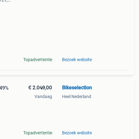
 c1,
age
en
Topadvertentie
Bezoek website
€ 2.049,00
Bikeselection
-49%
Vandaag
Heel Nederland
eore,
Topadvertentie
Bezoek website