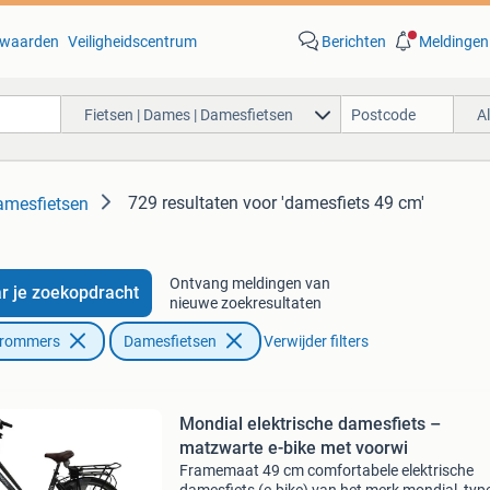
waarden
Veiligheidscentrum
Berichten
Meldingen
Fietsen | Dames | Damesfietsen
A
729 resultaten
voor 'damesfiets 49 cm'
amesfietsen
Ontvang meldingen van
r je zoekopdracht
nieuwe zoekresultaten
Brommers
Damesfietsen
Verwijder filters
Mondial elektrische damesfiets –
matzwarte e-bike met voorwi
Framemaat 49 cm comfortabele elektrische