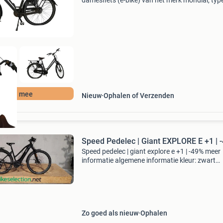
damesfiets (e-bike) van het merk mondial, type
uitgevoerd in een strak matzwart frame met l
instap. De fiets heeft trapondersteuning via e
voorwielmot
Bied mee
Nieuw
Ophalen of Verzenden
Speed Pedelec | Giant EXPLORE E +1 | 
Speed pedelec | giant explore e +1 | -49% meer
informatie algemene informatie kleur: zwart
technische informatie transmissie: shimano d
11 versnellingen versnelling: derailleur
aandrijfmethode: k
Zo goed als nieuw
Ophalen