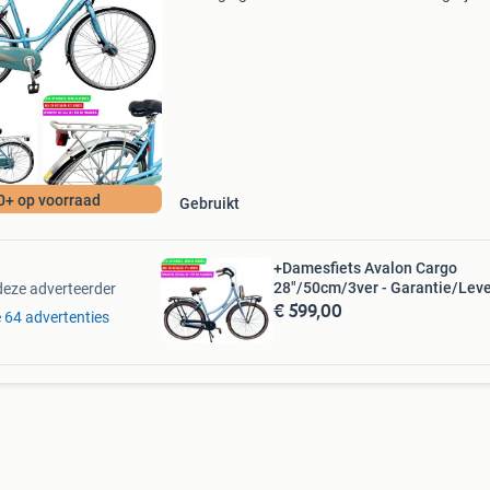
Op google. Bewijs genoeg. In3: 3x betalen. 0%
Rente. Spraypay .betaal in 1 tot 60 maanden.
Damesfi
0+ op voorraad
Gebruikt
+Damesfiets Avalon Cargo
28"/50cm/3ver - Garantie/Leve
deze adverteerder
€ 599,00
e 64 advertenties