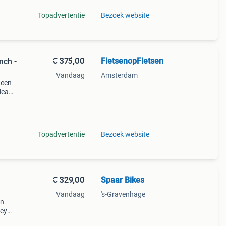
Topadvertentie
Bezoek website
€ 375,00
FietsenopFietsen
nch -
Vandaag
Amsterdam
 een
ideaal
Topadvertentie
Bezoek website
€ 329,00
Spaar Bikes
Vandaag
's-Gravenhage
en
rey
etsen