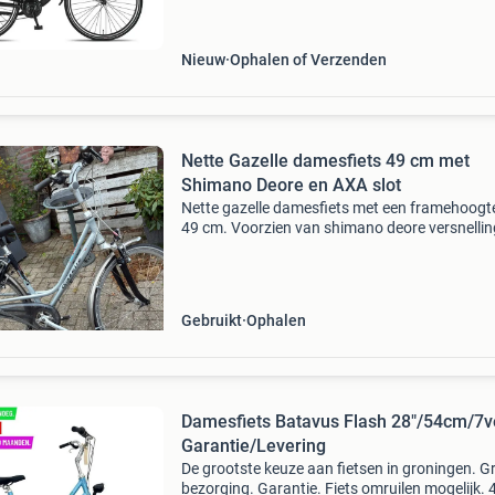
te vinden. Bijna iedereen fietst in zijn leven we
Nieuw
Ophalen of Verzenden
Nette Gazelle damesfiets 49 cm met
Shimano Deore en AXA slot
Nette gazelle damesfiets met een framehoogt
49 cm. Voorzien van shimano deore versnelli
met een nieuwe ketting en achtertandwielen. 
fiets heeft een axa slot en werkende verlichting
o
Gebruikt
Ophalen
Damesfiets Batavus Flash 28"/54cm/7ve
Garantie/Levering
De grootste keuze aan fietsen in groningen. Gr
bezorging. Garantie. Fiets omruilen mogelijk.