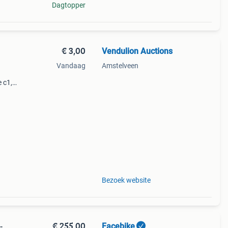
Dagtopper
€ 3,00
Vendulion Auctions
Vandaag
Amstelveen
 c1,
age
en
Bezoek website
€ 255,00
Facebike
-