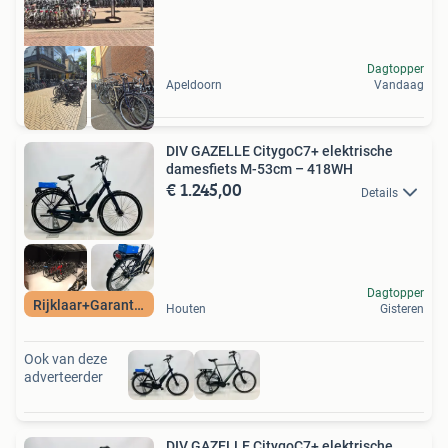
Dagtopper
Apeldoorn
Vandaag
DIV GAZELLE CitygoC7+ elektrische
damesfiets M-53cm – 418WH
€ 1.245,00
Details
Dagtopper
Rijklaar+Garantie
Houten
Gisteren
Ook van deze
adverteerder
DIV GAZELLE CitygoC7+ elektrische