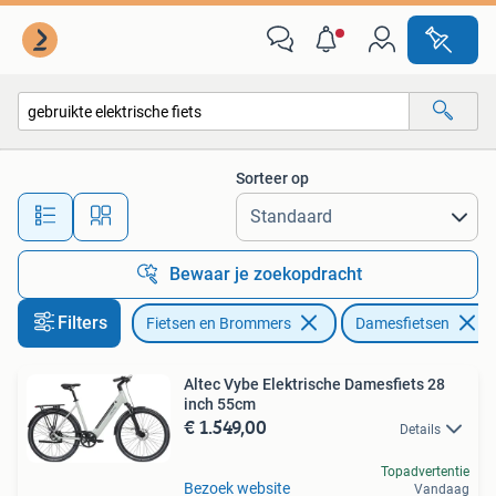
Fietsen | Dames | Damesfietsen
Sorteer op
Alle afstanden…
Bewaar je zoekopdracht
Filters
Fietsen en Brommers
Damesfietsen
Altec Vybe Elektrische Damesfiets 28
inch 55cm
€ 1.549,00
Details
Topadvertentie
Bezoek website
Vandaag