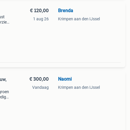
€ 120,00
Brenda
ust
1 aug 26
Krimpen aan den IJssel
rzien
d.
ork.
€ 300,00
Naomi
euw,
Vandaag
Krimpen aan den IJssel
groen
edig
 De