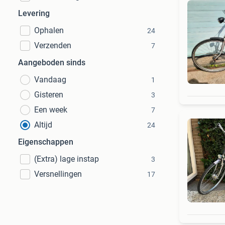
Levering
Ophalen
24
Verzenden
7
Aangeboden sinds
Vandaag
1
Gisteren
3
Een week
7
Altijd
24
Eigenschappen
(Extra) lage instap
3
Versnellingen
17