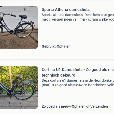
Sparta Athena damesfiets
Sparta athena damesfiets. Deze fiets is uitger
met 7 versnellingen van merk scram welke voo
is van een nieuwe kabel en volledig is afgestel
Heeft een comfortabel geveerd zadel en voorv
V
Gebruikt
Ophalen
Cortina U1 Damesfiets - Zo goed als ni
technisch gekeurd
Deze cortina u1 damesfiets in de kleur donker
(mat) is zo goed als nieuw en is technisch voll
goedgekeurd door een erkende fietsenwinkel.
fiets is zeer weinig gebruikt en verkeert in uitst
Zo goed als nieuw
Ophalen of Verzenden