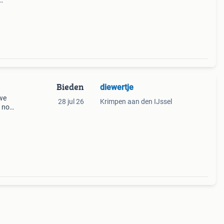
.
Bieden
diewertje
uwe
28 jul 26
Krimpen aan den IJssel
n nog