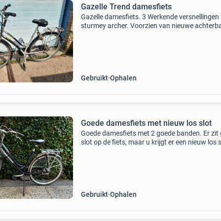
Gazelle Trend damesfiets
Gazelle damesfiets. 3 Werkende versnellingen
sturmey archer. Voorzien van nieuwe achterb
(binnen+buiten). Voorband is vervangen voor
goede 2e handsband en nieuwe binnenband.
Nieuwe koplamp,
Gebruikt
Ophalen
Goede damesfiets met nieuw los slot
Goede damesfiets met 2 goede banden. Er zit
slot op de fiets, maar u krijgt er een nieuw los s
bij cadeau. Zie foto&#39;s voor de staat van d
fiets en het slot.
Gebruikt
Ophalen