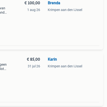
€ 100,00
Brenda
 van
1 aug 26
Krimpen aan den IJssel
and
 een
€ 85,00
Karin
 geen
31 jul 26
Krimpen aan den IJssel
lot
e