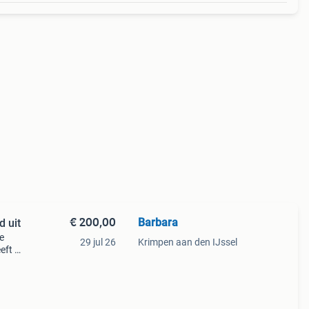
€ 200,00
Barbara
d uit
e
29 jul 26
Krimpen aan den IJssel
eft 7
et!!!