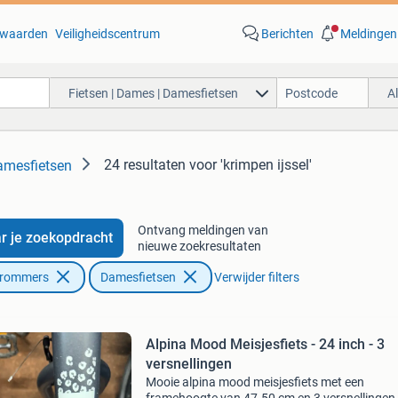
waarden
Veiligheidscentrum
Berichten
Meldingen
Fietsen | Dames | Damesfietsen
A
24 resultaten
voor 'krimpen ijssel'
amesfietsen
Ontvang meldingen van
r je zoekopdracht
nieuwe zoekresultaten
Brommers
Damesfietsen
Verwijder filters
Alpina Mood Meisjesfiets - 24 inch - 3
versnellingen
Mooie alpina mood meisjesfiets met een