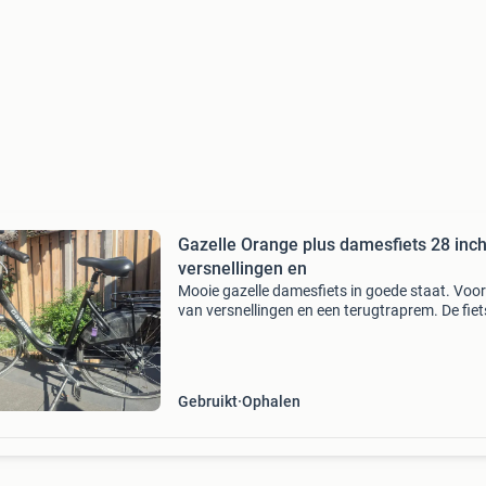
Gazelle Orange plus damesfiets 28 inc
versnellingen en
Mooie gazelle damesfiets in goede staat. Voor
van versnellingen en een terugtraprem. De fiet
heeft een comfortabel zadel en een stevige
bagagedrager. Gaat weg wegens aanschaf
elektrische fiets
Gebruikt
Ophalen