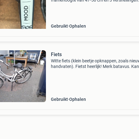
framehoogte van 47-50 cm en 3 versnellingen
(shimano nexus). De fiets is gebruikt, maar in
goede staat en klaar voor een nieuwe eigenaar
Ideaal voor dagelijks g
Gebruikt
Ophalen
Fiets
Witte fiets (klein beetje opknappen, zoals nie
handvaten). Fietst heerlijk! Merk batavus. Ka
een ronde mee. Mag weg voor €30.
Gebruikt
Ophalen