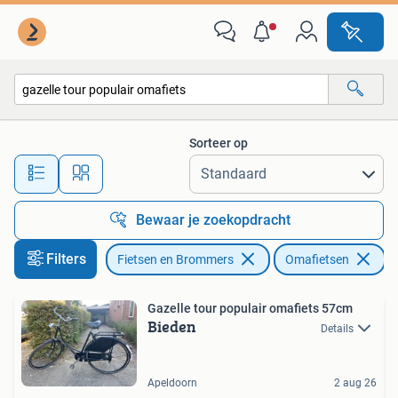
Fietsen | Dames | Omafietsen
Sorteer op
Alle afstanden…
Bewaar je zoekopdracht
Filters
Fietsen en Brommers
Omafietsen
Ve
Gazelle tour populair omafiets 57cm
Bieden
Details
Apeldoorn
2 aug 26