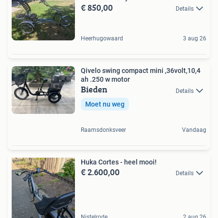
€ 850,00
Details
Heerhugowaard
3 aug 26
Qivelo swing compact mini ,36volt,10,4
ah .250 w motor
Bieden
Details
Moet nu weg
Raamsdonksveer
Vandaag
Huka Cortes - heel mooi!
€ 2.600,00
Details
Nistelrode
2 aug 26