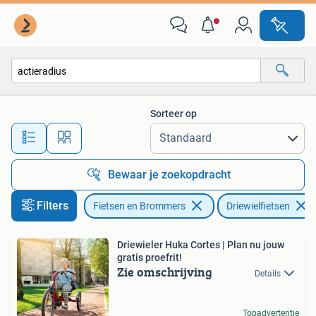
Fietsen | Driewielfietsen
Sorteer op
Alle afstanden…
Bewaar je zoekopdracht
Filters
Fietsen en Brommers
Driewielfietsen
Driewieler Huka Cortes | Plan nu jouw
gratis proefrit!
Zie omschrijving
Details
Topadvertentie