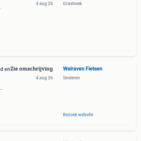
4 aug 26
Grashoek
frame
Zie omschrijving
Walraven Fietsen
ad en
4 aug 26
Sinderen
ler
ng
Bezoek website