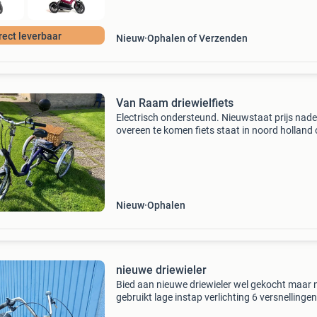
rect leverbaar
Nieuw
Ophalen of Verzenden
Van Raam driewielfiets
Electrisch ondersteund. Nieuwstaat prijs nade
overeen te komen fiets staat in noord holland
afspraak te bezichtigen. Voor vragen 06.437
Nieuw
Ophalen
nieuwe driewieler
Bied aan nieuwe driewieler wel gekocht maar n
gebruikt lage instap verlichting 6 versnellingen
26inch zonder trapondersteuning zie foto&#3