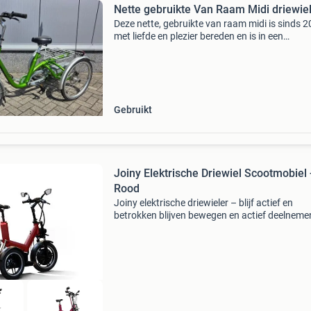
Nette gebruikte Van Raam Midi driewiel
Deze nette, gebruikte van raam midi is sinds 
met liefde en plezier bereden en is in een
uitstekende staat. Robuuste driewielfiets zon
trapondersteuning voor nog heel veel jaren
fietsplezier. D
Gebruikt
Joiny Elektrische Driewiel Scootmobiel 
Rood
Joiny elektrische driewieler – blijf actief en
betrokken blijven bewegen en actief deelneme
de samenleving is essentieel voor iedereen. M
wat als lopen en fietsen steeds moeilijker wor
De