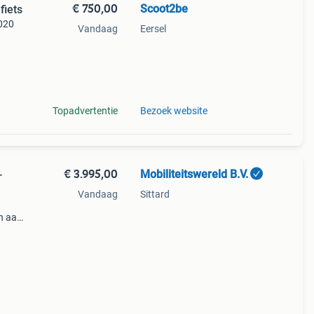
€ 750,00
Scoot2be
fiets
2020
Vandaag
Eersel
der
Topadvertentie
Bezoek website
€ 3.995,00
Mobiliteitswereld B.V.
-
Vandaag
Sittard
n aan
aar
den?