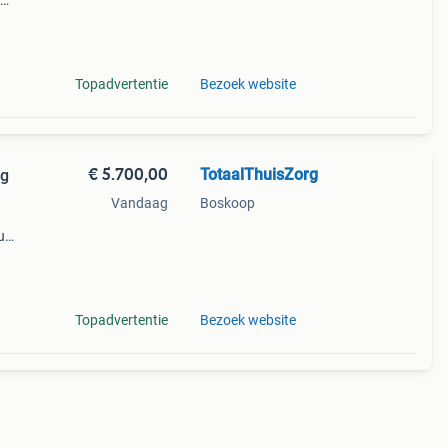
ler
ng
Topadvertentie
Bezoek website
€ 5.700,00
TotaalThuisZorg
ng
Vandaag
Boskoop
u
et
Topadvertentie
Bezoek website