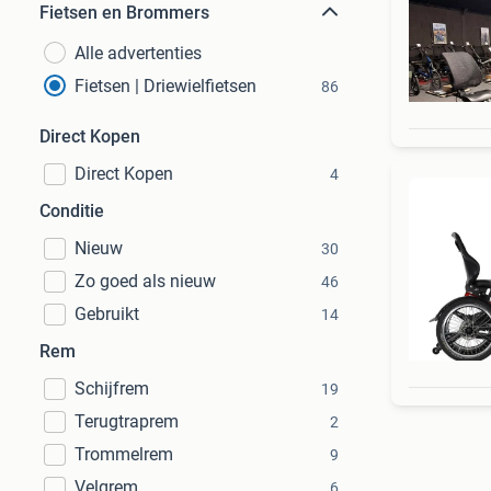
Fietsen en Brommers
Alle advertenties
Fietsen | Driewielfietsen
86
Direct Kopen
Direct Kopen
4
Conditie
Nieuw
30
Zo goed als nieuw
46
Gebruikt
14
Rem
Schijfrem
19
Terugtraprem
2
Trommelrem
9
Velgrem
6