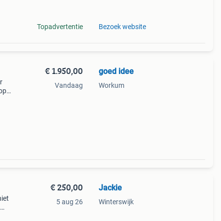
Topadvertentie
Bezoek website
€ 1.950,00
goed idee
r
Vandaag
Workum
 op
81640
€ 250,00
Jackie
iet
5 aug 26
Winterswijk
9;s