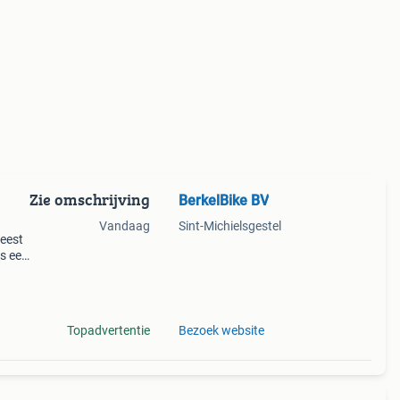
Zie omschrijving
BerkelBike BV
Vandaag
Sint-Michielsgestel
eest
is een
der
Topadvertentie
Bezoek website