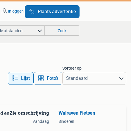
Inloggen
Plaats advertentie
lle afstanden…
Zoek
Sorteer op
Lijst
Foto’s
Zie omschrijving
Walraven Fietsen
ad en
Vandaag
Sinderen