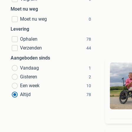
Moet nu weg
Moet nu weg
0
Levering
Ophalen
78
Verzenden
44
Aangeboden sinds
Vandaag
1
Gisteren
2
Een week
10
Altijd
78