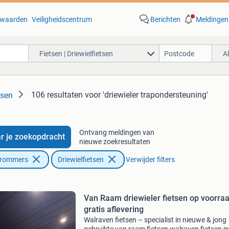
waarden
Veiligheidscentrum
Berichten
Meldingen
Fietsen | Driewielfietsen
A
106 resultaten
voor 'driewieler trapondersteuning'
tsen
Ontvang meldingen van
r je zoekopdracht
nieuwe zoekresultaten
Brommers
Driewielfietsen
Verwijder filters
Van Raam driewieler fietsen op voorra
gratis aflevering
Walraven fietsen – specialist in nieuwe & jong