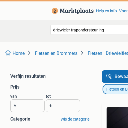
Help en info
Voor
Home
Fietsen en Brommers
Fietsen | Driewielfie
Verfijn resultaten
Bewaa
Prijs
Fietsen en 
van
tot
€
€
Categorie
Wis de categorie