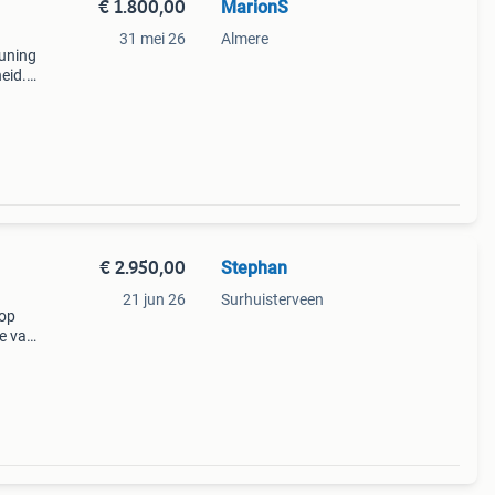
€ 1.800,00
MarionS
31 mei 26
Almere
euning
eid.
del
ug.
€ 2.950,00
Stephan
21 jun 26
Surhuisterveen
 op
je van
n de