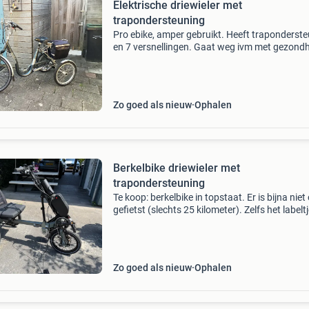
Elektrische driewieler met
trapondersteuning
Pro ebike, amper gebruikt. Heeft traponderst
en 7 versnellingen. Gaat weg ivm met gezondh
Heeft een extra lage instap en een speciaal za
van curser comfort ter ondersteuning van je r
Zo goed als nieuw
Ophalen
Berkelbike driewieler met
trapondersteuning
Te koop: berkelbike in topstaat. Er is bijna niet
gefietst (slechts 25 kilometer). Zelfs het labelt
de batterij in de lamp zit er nog in. Haartjes va
banden zitten er nog op. Echt niks me
Zo goed als nieuw
Ophalen