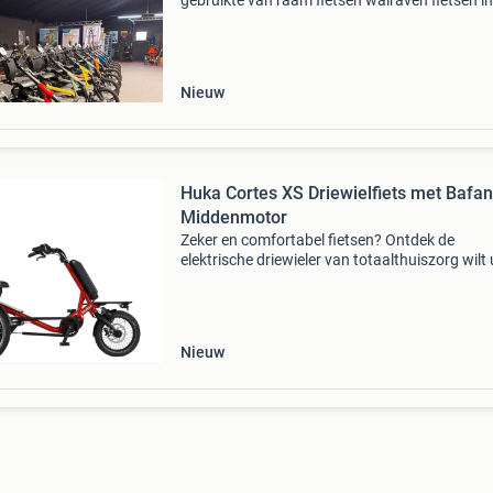
gebruikte van raam fietsen walraven fietsen in
sinderen (achterhoek) is officieel premium dea
van van raam en dé specialist in nieuwe én jo
gebr
Nieuw
Huka Cortes XS Driewielfiets met Bafa
Middenmotor
Zeker en comfortabel fietsen? Ontdek de
elektrische driewieler van totaalthuiszorg wilt 
weer zelfstandig en met vertrouwen fietsen, m
maximale stabiliteit en comfortabele
trapondersteuning? Bij to
Nieuw