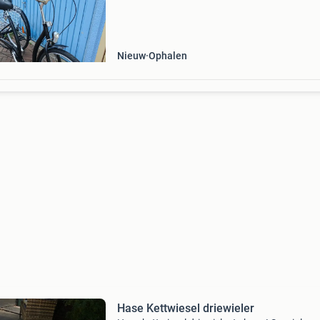
minder
Nieuw
Ophalen
Hase Kettwiesel driewieler