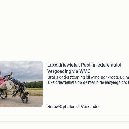
Luxe driewieler. Past in iedere auto!
Vergoeding via WMO
Gratis ondersteuning bij wmo-aanvraag. De m
luxe driewielfiets op de markt de easylegs pro 
uiterst stabiele en lichte driewieler, die heel
eenvoudig uit elkaar kan worden gehaald zon
ger
Nieuw
Ophalen of Verzenden