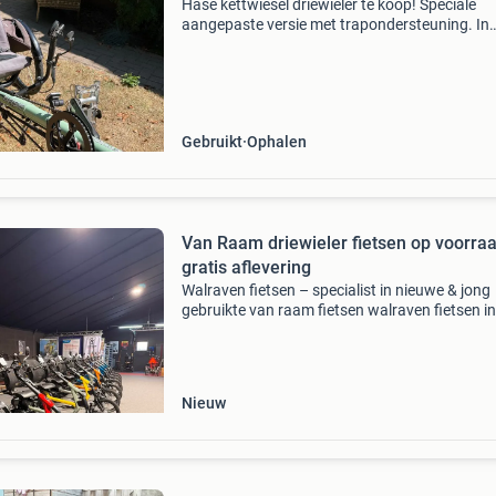
Hase kettwiesel driewieler te koop! Speciale
aangepaste versie met trapondersteuning. In
mooie mintgroene kleur (ral 6019). Techn.
Gegevens: 9 speed derailleur shimano tiagra; 
en voorvork alu 70
Gebruikt
Ophalen
Van Raam driewieler fietsen op voorra
gratis aflevering
Walraven fietsen – specialist in nieuwe & jong
gebruikte van raam fietsen walraven fietsen in
sinderen (achterhoek) is officieel premium dea
van van raam en dé specialist in nieuwe én jo
gebr
Nieuw