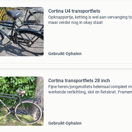
Cortina U4 transportfiets
Opknappertje, ketting is wel aan vervanging to
maar verder nog in okay staat
Gebruikt
Ophalen
Cortina transportfiets 28 inch
Fijne heren/jongensfiets helemaal compleet m
werkende verlichting, slot en fietskrat. Fram
61cm wel heeft de fiets een slag in het wiel. 3
Versnellingen en terugtraprem
Gebruikt
Ophalen