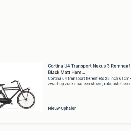
Cortina U4 Transport Nexus 3 Remnaaf 
Black Matt Here...
Cortina u4 transport herenfiets 28 inch 61cm 
zwart op zoek naar een stoere, robuuste heren
voor de langere man waarmee je moeiteloos al
spullen vervoert? De cortina u4 transport in de
Nieuw
Ophalen