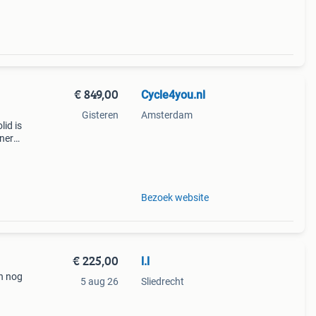
€ 849,00
Cycle4you.nl
Gisteren
Amsterdam
lid is
ner
frame
h
Bezoek website
€ 225,00
l.l
an nog
5 aug 26
Sliedrecht
 en
evige