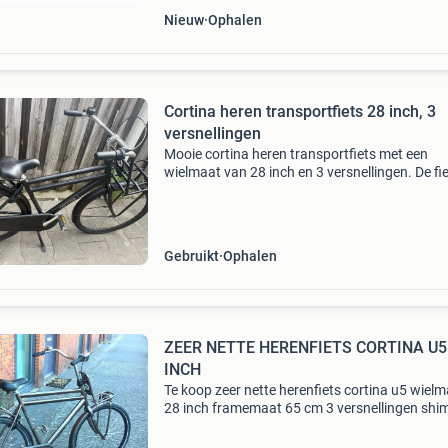
Nieuw
Ophalen
Cortina heren transportfiets 28 inch, 3
versnellingen
Mooie cortina heren transportfiets met een
wielmaat van 28 inch en 3 versnellingen. De fie
uitgerust met een goed werkend slot en een h
stuurslot, wat extra gebruiksgemak en veiligh
biedt
Gebruikt
Ophalen
ZEER NETTE HERENFIETS CORTINA U5
INCH
Te koop zeer nette herenfiets cortina u5 wiel
28 inch framemaat 65 cm 3 versnellingen sh
nexus terugtraprem stuur slot origineele axa s
met 2 sleutel werkende verlichting goede ban