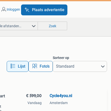
Inloggen
Plaats advertentie
lle afstanden…
Zoek
Sorteer op
Lijst
Foto’s
€ 599,00
Cycle4you.nl
art
Vandaag
Amsterdam
t