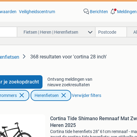
waarden
Veiligheidscentrum
Berichten
Meldingen
Fietsen | Heren | Herenfietsen
A
368 resultaten
voor 'cortina 28 inch'
renfietsen
Ontvang meldingen van
r je zoekopdracht
nieuwe zoekresultaten
Brommers
Herenfietsen
Verwijder filters
Cortina Tide Shimano Remnaaf Mat Zw
Heren 2025
Cortina tide herenfiets 28" 61cm remnaaf - ma