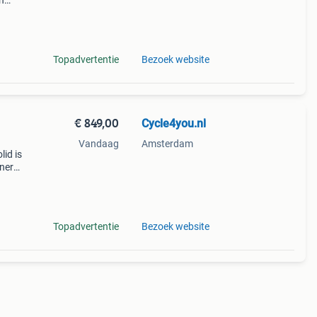
en
e
Men
Topadvertentie
Bezoek website
€ 849,00
Cycle4you.nl
Vandaag
Amsterdam
lid is
ner
frame
h
Topadvertentie
Bezoek website