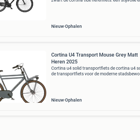
zwart de cortina tide herenfiets: een stijlvolle 
comfortabele fiets voor de moderne man. Dez
fiets is perfect voor: . Forensen . Studenten . 
Nieuw
Ophalen
Cortina U4 Transport Mouse Grey Matt
Heren 2025
Cortina u4 solid transportfiets de cortina u4 so
de transportfiets voor de moderne stadsbewo
of student. Met zijn robuuste design, stevige 
en handige voordrager is deze fiets een must-
Nieuw
Ophalen