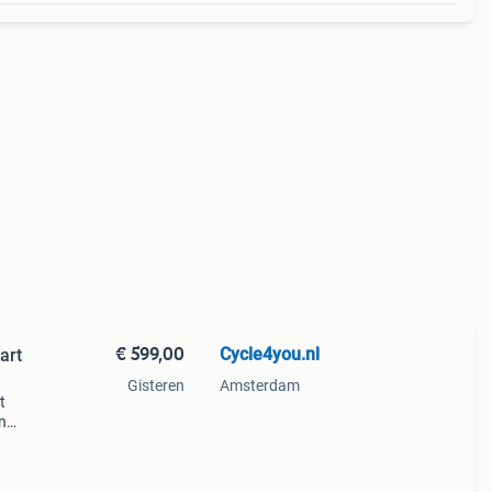
€ 599,00
Cycle4you.nl
art
Gisteren
Amsterdam
t
en
e
Men