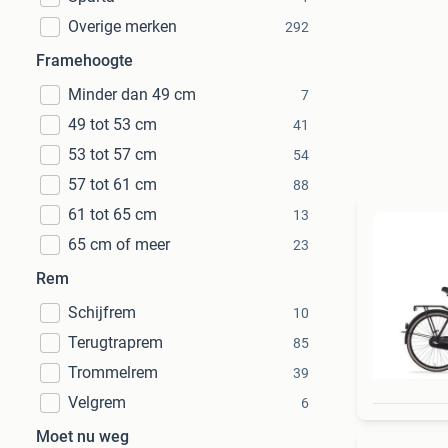
Overige merken
292
Framehoogte
Minder dan 49 cm
7
49 tot 53 cm
41
53 tot 57 cm
54
57 tot 61 cm
88
61 tot 65 cm
13
65 cm of meer
23
Rem
Schijfrem
10
Terugtraprem
85
Trommelrem
39
Velgrem
6
Moet nu weg