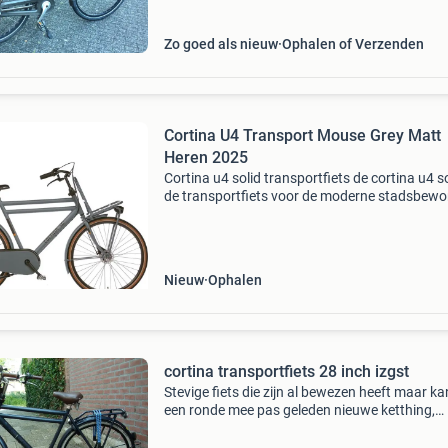
prij
Zo goed als nieuw
Ophalen of Verzenden
Cortina U4 Transport Mouse Grey Matt
Heren 2025
Cortina u4 solid transportfiets de cortina u4 so
de transportfiets voor de moderne stadsbewo
of student. Met zijn robuuste design, stevige 
en handige voordrager is deze fiets een must-
Nieuw
Ophalen
cortina transportfiets 28 inch izgst
Stevige fiets die zijn al bewezen heeft maar k
een ronde mee pas geleden nieuwe ketthing,
snelbinders ,slot,handvaten schakelkabel , enz
schoongemaakt is hy weer 100 % zie foto,s st