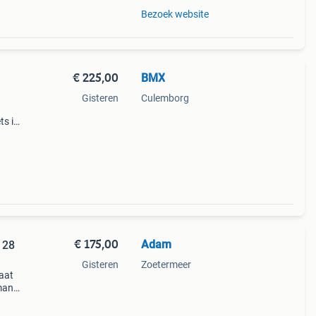
Bezoek website
€ 225,00
BMX
Gisteren
Culemborg
ts is
andig
eid
€ 175,00
Adam
 28
Gisteren
Zoetermeer
maat
imano
lot
den