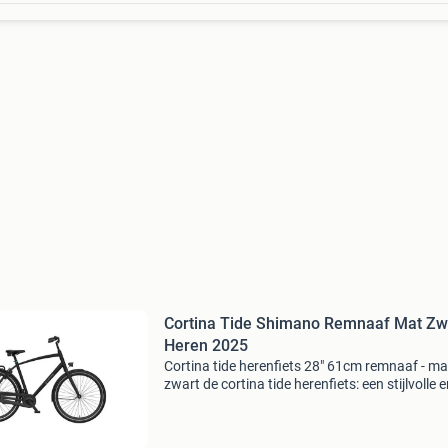
Cortina Tide Shimano Remnaaf Mat Zw
Heren 2025
Cortina tide herenfiets 28" 61cm remnaaf - ma
zwart de cortina tide herenfiets: een stijlvolle 
comfortabele fiets voor de moderne man. Dez
fiets is perfect voor: . Forensen . Studenten . 