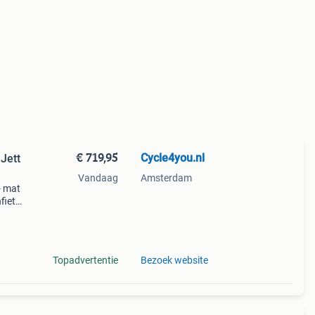
€ 719,95
Cycle4you.nl
Jett
Vandaag
Amsterdam
- mat
fiets
 je
 st
Topadvertentie
Bezoek website