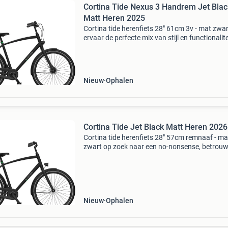
Cortina Tide Nexus 3 Handrem Jet Blac
Matt Heren 2025
Cortina tide herenfiets 28" 61cm 3v - mat zwar
ervaar de perfecte mix van stijl en functionalite
met de cortina tide herenfiets. Deze moderne
stadsfiets met een wielmaat van 28" en een fr
Nieuw
Ophalen
Cortina Tide Jet Black Matt Heren 2026
Cortina tide herenfiets 28" 57cm remnaaf - mat
zwart op zoek naar een no-nonsense, betrou
stadsfiets met een strak design? De cortina ti
herenfiets is de perfecte keuze voor wie houdt
Nieuw
Ophalen