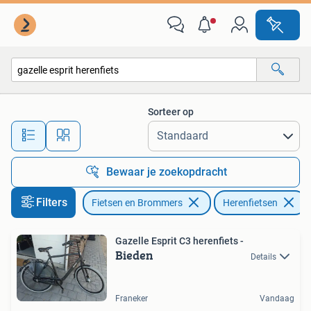
Fietsen | Heren | Herenfietsen
Sorteer op
Alle afstanden…
Bewaar je zoekopdracht
Filters
Fietsen en Brommers
Herenfietsen
Gazelle Esprit C3 herenfiets -
Bieden
Details
Franeker
Vandaag