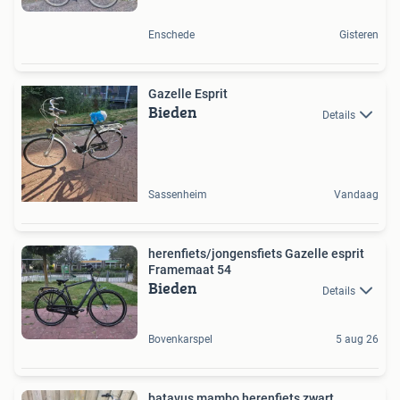
Enschede
Gisteren
Gazelle Esprit
Bieden
Details
Sassenheim
Vandaag
herenfiets/jongensfiets Gazelle esprit
Framemaat 54
Bieden
Details
Bovenkarspel
5 aug 26
batavus mambo herenfiets zwart