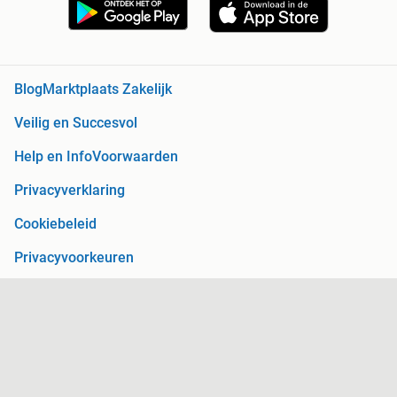
Blog
Marktplaats Zakelijk
Veilig en Succesvol
Help en Info
Voorwaarden
Privacyverklaring
Cookiebeleid
Privacyvoorkeuren
Over Marktplaats
Werken bij
Perskamer
Adevinta
2dehands
2ememain
Sitemap