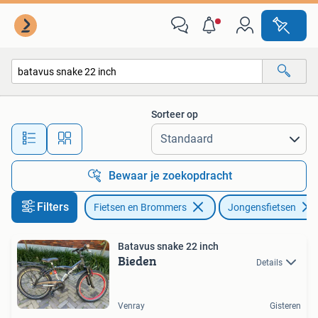
Fietsen | Jongens
Sorteer op
Alle afstanden…
Bewaar je zoekopdracht
Filters
Fietsen en Brommers
Jongensfietsen
Batavus snake 22 inch
Bieden
Details
Venray
Gisteren