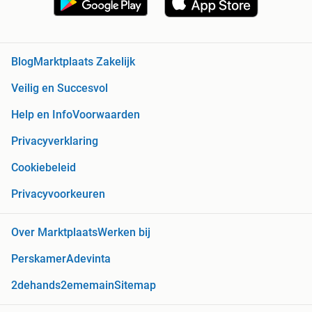
Blog
Marktplaats Zakelijk
Veilig en Succesvol
Help en Info
Voorwaarden
Privacyverklaring
Cookiebeleid
Privacyvoorkeuren
Over Marktplaats
Werken bij
Perskamer
Adevinta
2dehands
2ememain
Sitemap