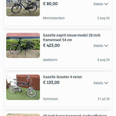
€ 80,00
Details
Monnickendam
2 aug 26
Gazelle esprit nieuw model 28 inch
framemaat 54 cm
€ 425,00
Details
Apeldoorn
4 aug 26
Gazelle Scooter 4 versn
€ 135,00
Details
Surhuizum
31 jul 26
28 inch heren transport //schoolfietsen