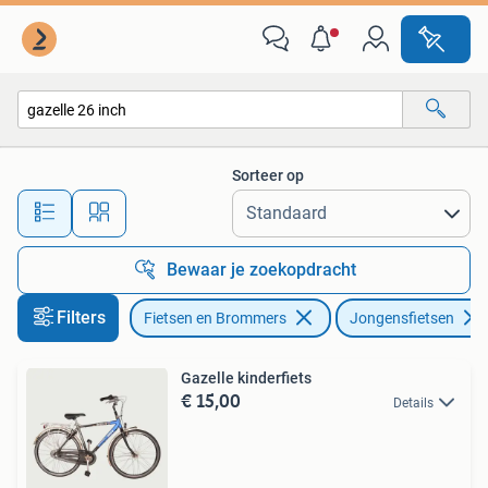
Fietsen | Jongens
Sorteer op
Alle afstanden…
Bewaar je zoekopdracht
Filters
Fietsen en Brommers
Jongensfietsen
Gazelle kinderfiets
€ 15,00
Details