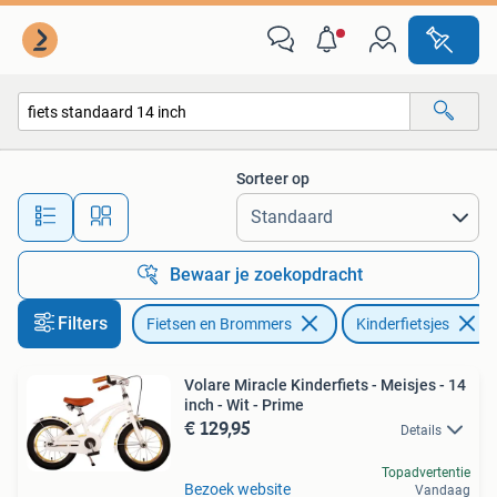
Fietsen | Kinderfietsjes
Sorteer op
Alle afstanden…
Bewaar je zoekopdracht
Filters
Fietsen en Brommers
Kinderfietsjes
Volare Miracle Kinderfiets - Meisjes - 14
inch - Wit - Prime
€ 129,95
Details
Topadvertentie
Bezoek website
Vandaag