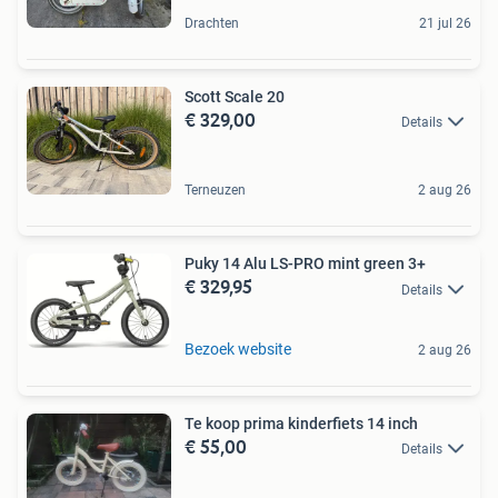
Drachten
21 jul 26
Scott Scale 20
€ 329,00
Details
Terneuzen
2 aug 26
Puky 14 Alu LS-PRO mint green 3+
€ 329,95
Details
Bezoek website
2 aug 26
Te koop prima kinderfiets 14 inch
€ 55,00
Details