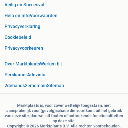
Veilig en Succesvol
Help en Info
Voorwaarden
Privacyverklaring
Cookiebeleid
Privacyvoorkeuren
Over Marktplaats
Werken bij
Perskamer
Adevinta
2dehands
2ememain
Sitemap
Marktplaats is, voor zover wettelijk toegestaan, niet
aansprakelijk voor (gevolg)schade die voortkomt uit het gebruik
van deze site, dan wel uit fouten of ontbrekende functionaliteiten
op deze site.
Copyright © 2026 Marktplaats B.V. Alle rechten voorbehouden.