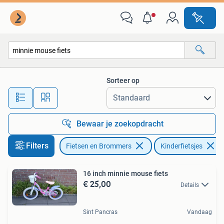
Fietsen | Kinderfietsjes
Sorteer op
Alle afstanden…
Bewaar je zoekopdracht
Filters
Fietsen en Brommers
Kinderfietsjes
16 inch minnie mouse fiets
€ 25,00
Details
Sint Pancras
Vandaag