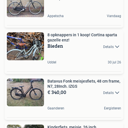
Appelscha
Vandaag
8 opknappers in 1 koop! Cortina sparta
gazelle enz!
Bieden
Details
Uddel
30 jul 26
Batavus Fonk meisjesfiets, 48 cm frame,
N7, 28Inch. IZGS
€ 340,00
Details
Gaanderen
Eergisteren
Kinderfiets, meisje, 26 inch