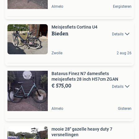
Almelo
Eergisteren
Meisjesfiets Cortina U4
Bieden
Details
Zwolle
2 aug 26
Batavus Finez N7 damesfiets
meisjesfiets 28 inch H57cm ZGAN
€ 575,00
Details
Almelo
Gisteren
mooie 28'' gazelle heavy duty 7
versnellingen