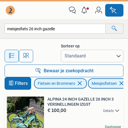
Fietsen | Meisjes
Sorteer op
Alle afstanden…
Bewaar je zoekopdracht
Filters
Fietsen en Brommers
Meisjesfietsen
ALPINA 24 INCH GAZELLE 26 INCH 3
VERSNELLINGEN IZGST
€ 100,00
Details
Dagtopper