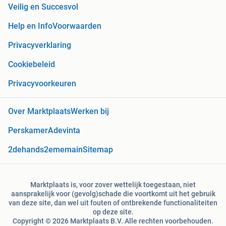
Veilig en Succesvol
Help en Info
Voorwaarden
Privacyverklaring
Cookiebeleid
Privacyvoorkeuren
Over Marktplaats
Werken bij
Perskamer
Adevinta
2dehands
2ememain
Sitemap
Marktplaats is, voor zover wettelijk toegestaan, niet
aansprakelijk voor (gevolg)schade die voortkomt uit het gebruik
van deze site, dan wel uit fouten of ontbrekende functionaliteiten
op deze site.
Copyright © 2026 Marktplaats B.V. Alle rechten voorbehouden.