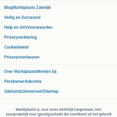
Blog
Marktplaats Zakelijk
Veilig en Succesvol
Help en Info
Voorwaarden
Privacyverklaring
Cookiebeleid
Privacyvoorkeuren
Over Marktplaats
Werken bij
Perskamer
Adevinta
2dehands
2ememain
Sitemap
Marktplaats is, voor zover wettelijk toegestaan, niet
aansprakelijk voor (gevolg)schade die voortkomt uit het gebruik