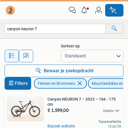
Fietsen | Mountainbikes en ATB
Sorteer op
Alle afstanden…
Bewaar je zoekopdracht
Filters
Fietsen en Brommers
Mountainbikes en A
Canyon NEURON 7 – 2023 – 166 - 175
cm
€ 1.599,00
Details
Topadvertentie
Bezoek website
12 jul 26