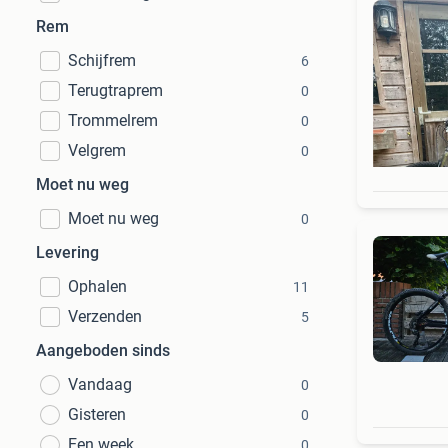
Rem
Schijfrem
6
Terugtraprem
0
Trommelrem
0
Velgrem
0
Moet nu weg
Moet nu weg
0
Levering
Ophalen
11
Verzenden
5
Aangeboden sinds
Vandaag
0
Gisteren
0
Een week
0