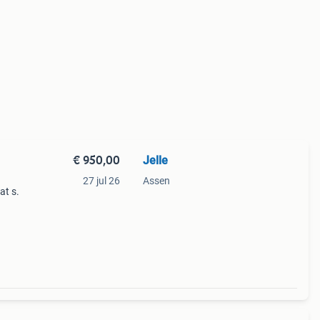
€ 950,00
Jelle
27 jul 26
Assen
at s.
berg,
et