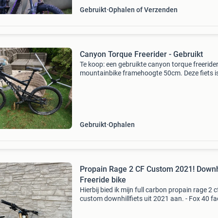
Gebruikt
Ophalen of Verzenden
Canyon Torque Freerider - Gebruikt
Te koop: een gebruikte canyon torque freeride
mountainbike framehoogte 50cm. Deze fiets i
ideaal voor freeride en downhill avonturen. De 
is gebruikt en heeft de normale gebruiksspore
je v
Gebruikt
Ophalen
Propain Rage 2 CF Custom 2021! Downh
Freeride bike
Hierbij bied ik mijn full carbon propain rage 2 c
custom downhillfiets uit 2021 aan. - Fox 40 fa
voorvork - magura mt7 pro remmen (rem olie i
vernieuwd en er worden nieuwe remblokken