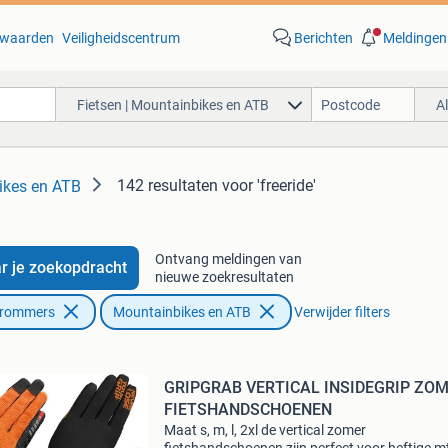
waarden
Veiligheidscentrum
Berichten
Meldingen
Fietsen | Mountainbikes en ATB
A
142 resultaten
voor 'freeride'
ikes en ATB
Ontvang meldingen van
r je zoekopdracht
nieuwe zoekresultaten
Brommers
Mountainbikes en ATB
Verwijder filters
GRIPGRAB VERTICAL INSIDEGRIP ZO
FIETSHANDSCHOENEN
Maat s, m, l, 2xl de vertical zomer