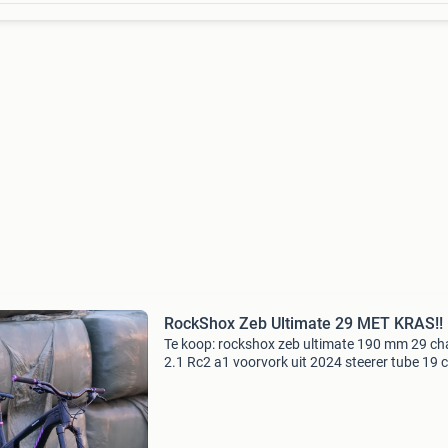
RockShox Zeb Ultimate 29 MET KRAS!!
Te koop: rockshox zeb ultimate 190 mm 29 ch
2.1 Rc2 a1 voorvork uit 2024 steerer tube 19 
Deze hoogwaardige voorvork is ideaal voor fre
of enduro. Let op: er zit een kras op de stanch