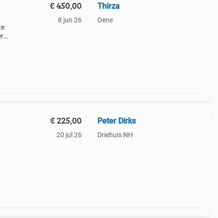
€ 450,00
Thirza
8 jun 26
Oene
te
er
€ 225,00
Peter Dirks
20 jul 26
Driehuis NH
meer
een