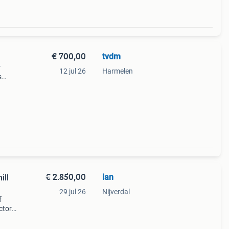
€ 700,00
tvdm
r
12 jul 26
Harmelen
s
fiets
n die
€ 2.850,00
ian
ill
29 jul 26
Nijverdal
f
ctory
s