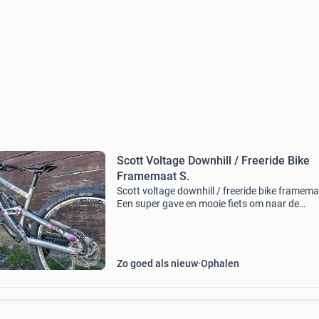
Scott Voltage Downhill / Freeride Bike
Framemaat S.
Scott voltage downhill / freeride bike framema
Een super gave en mooie fiets om naar de
verschillende bikeparken te gaan zoals winter
willingen of malmedy! Fiets is in nette staat m
nieuwe
Zo goed als nieuw
Ophalen