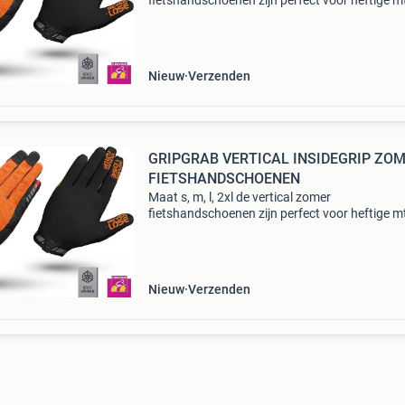
fietshandschoenen zijn perfect voor heftige m
ritten waarbij je optimale controle wilt behoud
Een perfecte grip op je stuur en remhendels st
dan voorop. De
Nieuw
Verzenden
GRIPGRAB VERTICAL INSIDEGRIP ZO
FIETSHANDSCHOENEN
Maat s, m, l, 2xl de vertical zomer
fietshandschoenen zijn perfect voor heftige m
ritten waarbij je optimale controle wilt behoud
Een perfecte grip op je stuur en remhendels st
dan voorop. De
Nieuw
Verzenden