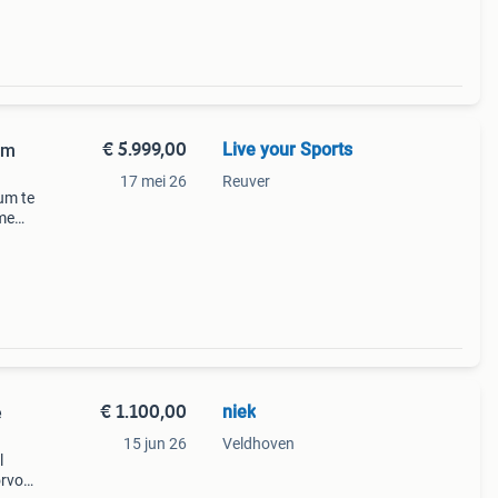
€ 5.999,00
Live your Sports
um
17 mei 26
Reuver
um te
ame
nieuw
€ 1.100,00
niek
e
15 jun 26
Veldhoven
l
orvork