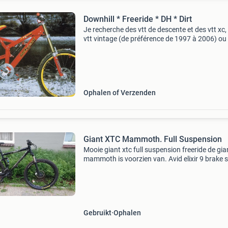
Downhill * Freeride * DH * Dirt
Je recherche des vtt de descente et des vtt xc,
vtt vintage (de préférence de 1997 à 2006) ou
accessoires et pièces en tout genre
Ophalen of Verzenden
Giant XTC Mammoth. Full Suspension
Mooie giant xtc full suspension freeride de gia
mammoth is voorzien van. Avid elixir 9 brake s
(rem set)zo goed als nieuw. Sram x5 9 speed 
goed als nieuw. Sram crank.zo goed als nieuw
Mavi
Gebruikt
Ophalen