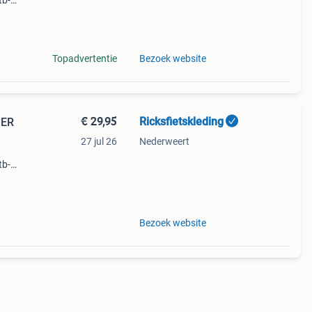
tb-
en.
aat
Topadvertentie
Bezoek website
€ 29,95
Ricksfietskleding
MER
27 jul 26
Nederweert
tb-
en.
aat
Bezoek website