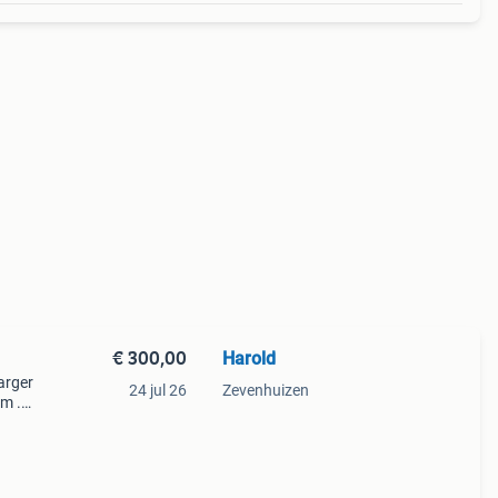
€ 300,00
Harold
arger
24 jul 26
Zevenhuizen
cm .
eride
ion