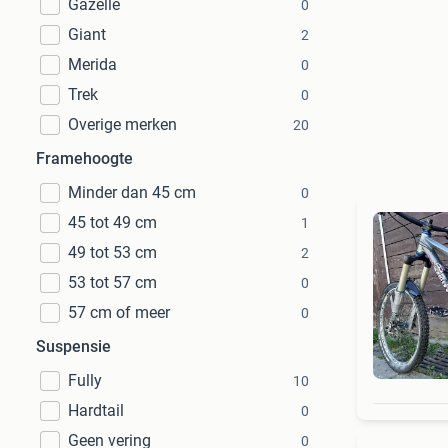
Gazelle
0
Giant
2
Merida
0
Trek
0
Overige merken
20
Framehoogte
Minder dan 45 cm
0
45 tot 49 cm
1
49 tot 53 cm
2
53 tot 57 cm
0
57 cm of meer
0
Suspensie
Fully
10
Hardtail
0
Geen vering
0