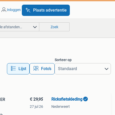
Inloggen
Plaats advertentie
lle afstanden…
Zoek
Sorteer op
Lijst
Foto’s
€ 29,95
Ricksfietskleding
MER
27 jul 26
Nederweert