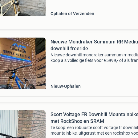
meegelever
Ophalen of Verzenden
Nieuwe Mondraker Summum RR Medi
downhill freeride
Nieuwe downhill mondraker summum rr medi
koop als volledige fiets voor €5999,- of als fr
only incl. Demper voor €2599,- de conditie is 
incl. Garantie uiteraard.
Nieuw
Ophalen
Scott Voltage FR Downhill Mountainbik
met RockShox en SRAM
Te koop: een robuuste scott voltage fr downhil
mountainbike, uitgerust met een rockshox vo