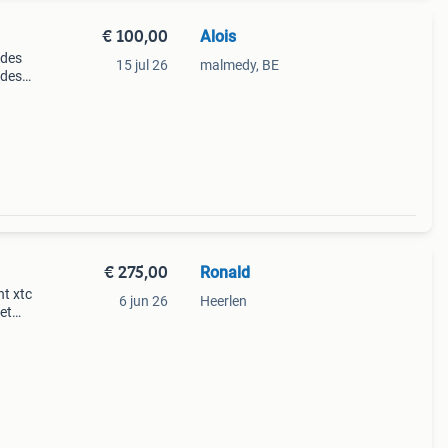
€ 100,00
Alois
 des
15 jul 26
malmedy, BE
 des
€ 275,00
Ronald
nt xtc
6 jun 26
Heerlen
et
zo
.