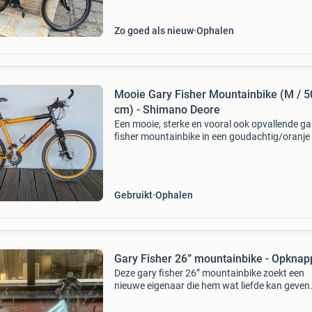
Zo goed als nieuw
Ophalen
Mooie Gary Fisher Mountainbike (M / 5
cm) - Shimano Deore
Een mooie, sterke en vooral ook opvallende ga
fisher mountainbike in een goudachtig/oranje
zwarte kleurstelling. Lak zit er nog goed op. De
is technisch helemaal nagekeken, de geveerde
Gebruikt
Ophalen
Gary Fisher 26” mountainbike - Opknap
Deze gary fisher 26” mountainbike zoekt een
nieuwe eigenaar die hem wat liefde kan geven
wielen en versnellingen zijn nog in goede staat
werken naar behoren. De achterrem heeft wat