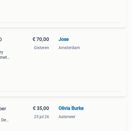
€ 70,00
Jose
0
Gisteren
Amsterdam
ry
 met
 fiets
 voo
€ 35,00
Olivia Burke
per
25 jul 26
Aalsmeer
. De
 en