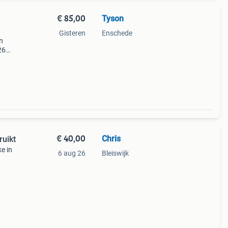
€ 85,00
Tyson
Gisteren
Enschede
n
26
oed.
keken
€ 40,00
Chris
ruikt
e in
6 aug 26
Bleiswijk
eft