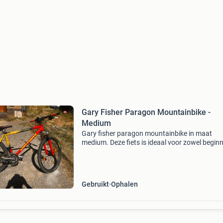
Gary Fisher Paragon Mountainbike -
Medium
Gary fisher paragon mountainbike in maat
medium. Deze fiets is ideaal voor zowel begin
als ervaren mountainbikers. De fiets is uitgeru
met een rockshox judy xc voorvork en shiman
componenten,
Gebruikt
Ophalen