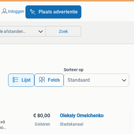
Inloggen
Plaats advertentie
lle afstanden…
Zoek
Sorteer op
Lijst
Foto’s
€ 80,00
Oleksiy Omelchenko
3×9
Gisteren
Stadskanaal
no