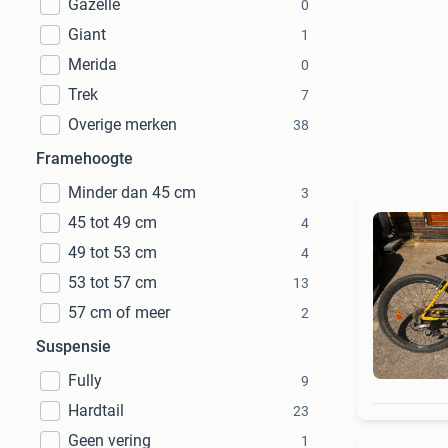
Gazelle
0
Giant
1
Merida
0
Trek
7
Overige merken
38
Framehoogte
Minder dan 45 cm
3
45 tot 49 cm
4
49 tot 53 cm
4
53 tot 57 cm
13
57 cm of meer
2
Suspensie
Fully
9
Hardtail
23
Geen vering
1