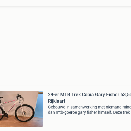
29-er MTB Trek Cobia Gary Fisher 53,5
Rijklaar!
Gebouwd in samenwerking met niemand mind
dan mtb-goeroe gary fisher himself. Deze trek
dan ook de juiste geometrie gecombineerd me
luchtgeveerde voorvork en hydraulische
schijfremmen. De vori