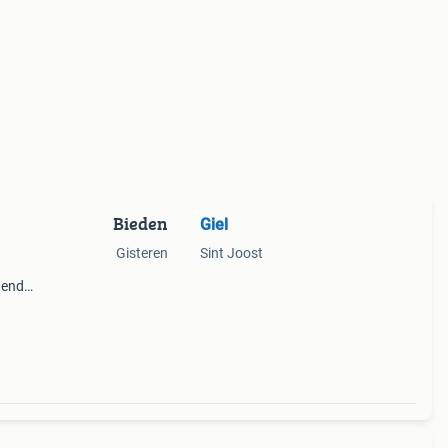
Bieden
Giel
Gisteren
Sint Joost
nende
st
o