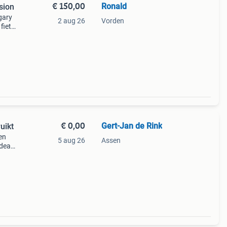
€ 150,00
Ronald
sion
gary
2 aug 26
Vorden
fiets
rzien
€ 0,00
Gert-Jan de Rink
uikt
en
5 aug 26
Assen
ideaal
ikers.
n va