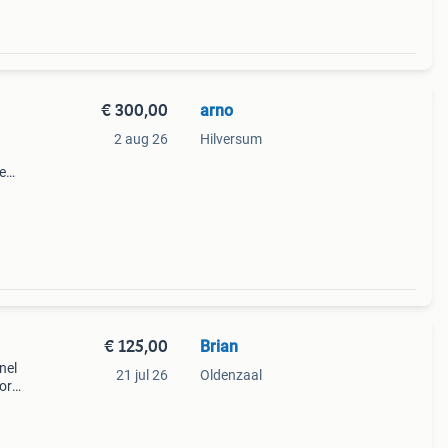
€ 300,00
arno
2 aug 26
Hilversum
e
aar
€ 125,00
Brian
nel
21 jul 26
Oldenzaal
or