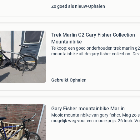
Zo goed als nieuw
Ophalen
Trek Marlin G2 Gary Fisher Collection
Mountainbike
Te koop: een goed onderhouden trek marlin g2
mountainbike uit de gary fisher collection. Dez
fiets is ideaal voor zowel beginnende als
gevorderde mountainbikers die op zoek zijn n
een betrouwbare
Gebruikt
Ophalen
Gary Fisher mountainbike Marlin
Mooie mountainbike van gary fisher. Mag zo s
mogelijk weg voor een mooie prijs. 26 Inch. Vo
heren of dames / jongeren.