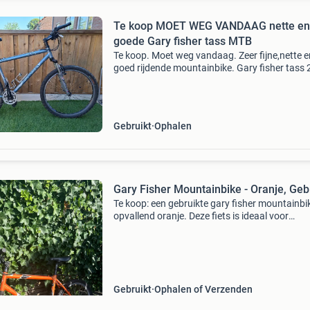
Te koop MOET WEG VANDAAG nette en
goede Gary fisher tass MTB
Te koop. Moet weg vandaag. Zeer fijne,nette e
goed rijdende mountainbike. Gary fisher tass 
inch. Voorvering. 27 Versnellingen. Banden g
Wielen recht. Fiets is vandaag helemaal nage
en rij
Gebruikt
Ophalen
Gary Fisher Mountainbike - Oranje, Geb
Te koop: een gebruikte gary fisher mountainbik
opvallend oranje. Deze fiets is ideaal voor
avontuurlijke ritten en biedt een robuuste
constructie. De fiets is in goede staat, maar he
wel gebrui
Gebruikt
Ophalen of Verzenden