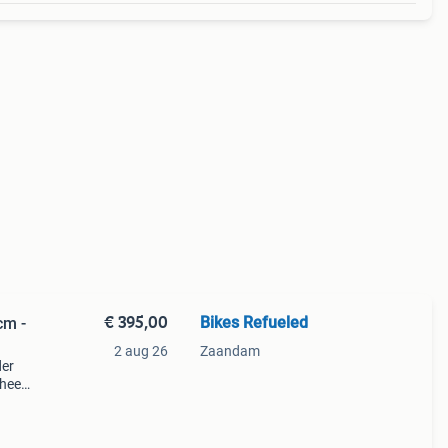
€ 395,00
Bikes Refueled
cm -
2 aug 26
Zaandam
er
 heeft
t