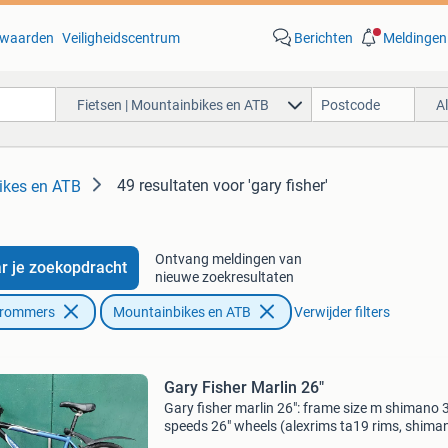
waarden
Veiligheidscentrum
Berichten
Meldingen
Fietsen | Mountainbikes en ATB
A
49 resultaten
voor 'gary fisher'
ikes en ATB
Ontvang meldingen van
r je zoekopdracht
nieuwe zoekresultaten
Brommers
Mountainbikes en ATB
Verwijder filters
Gary Fisher Marlin 26"
Gary fisher marlin 26": frame size m shimano 
speeds 26" wheels (alexrims ta19 rims, shima
deore hubs)