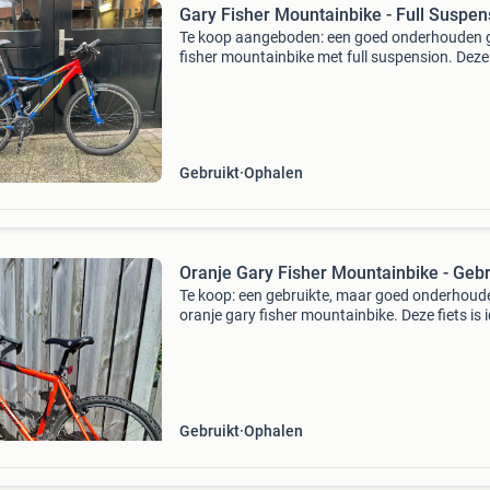
Gary Fisher Mountainbike - Full Suspen
Te koop aangeboden: een goed onderhouden 
fisher mountainbike met full suspension. Deze 
is ideaal voor off-road avonturen en biedt veel
comfort dankzij de vering voor en achter. Voo
van
Gebruikt
Ophalen
Oranje Gary Fisher Mountainbike - Gebr
Te koop: een gebruikte, maar goed onderhoud
oranje gary fisher mountainbike. Deze fiets is 
voor zowel beginnende als ervaren mountainb
De fiets heeft een robuust frame en is voorzie
Gebruikt
Ophalen