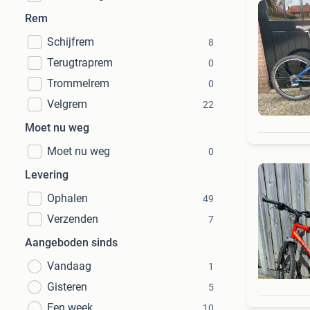
Rem
Schijfrem
8
Terugtraprem
0
Trommelrem
0
Velgrem
22
Moet nu weg
Moet nu weg
0
Levering
Ophalen
49
Verzenden
7
Aangeboden sinds
Vandaag
1
Gisteren
5
Een week
10