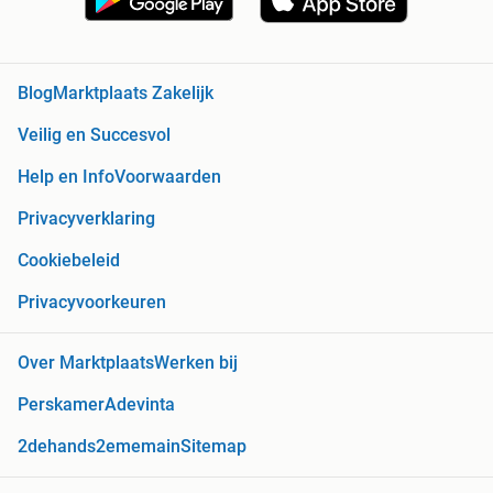
Blog
Marktplaats Zakelijk
Veilig en Succesvol
Help en Info
Voorwaarden
Privacyverklaring
Cookiebeleid
Privacyvoorkeuren
Over Marktplaats
Werken bij
Perskamer
Adevinta
2dehands
2ememain
Sitemap