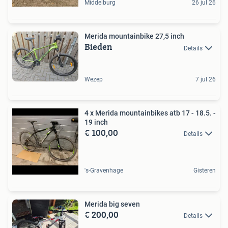
Middelburg
26 jul 26
Merida mountainbike 27,5 inch
Bieden
Details
Wezep
7 jul 26
4 x Merida mountainbikes atb 17 - 18.5. -
19 inch
€ 100,00
Details
's-Gravenhage
Gisteren
Merida big seven
€ 200,00
Details