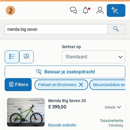
Fietsen | Mountainbikes en ATB
Sorteer op
Alle afstanden…
Bewaar je zoekopdracht
Filters
Fietsen en Brommers
Mountainbikes en A
Merida Big Seven 20
€ 399,00
Details
Topadvertentie
Bezoek website
Vandaag