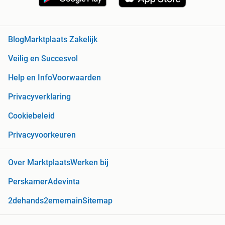
Blog
Marktplaats Zakelijk
Veilig en Succesvol
Help en Info
Voorwaarden
Privacyverklaring
Cookiebeleid
Privacyvoorkeuren
Over Marktplaats
Werken bij
Perskamer
Adevinta
2dehands
2ememain
Sitemap