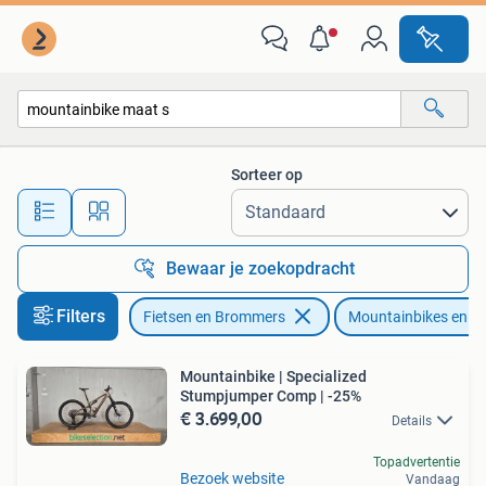
Fietsen | Mountainbikes en ATB
Sorteer op
Alle afstanden…
Bewaar je zoekopdracht
Filters
Fietsen en Brommers
Mountainbikes en A
Mountainbike | Specialized
Stumpjumper Comp | -25%
€ 3.699,00
Details
Topadvertentie
Bezoek website
Vandaag