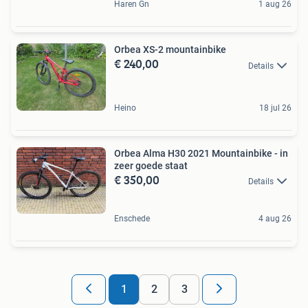
Haren Gn
1 aug 26
Orbea XS-2 mountainbike
€ 240,00
Details
Heino
18 jul 26
Orbea Alma H30 2021 Mountainbike - in
zeer goede staat
€ 350,00
Details
Enschede
4 aug 26
1
2
3