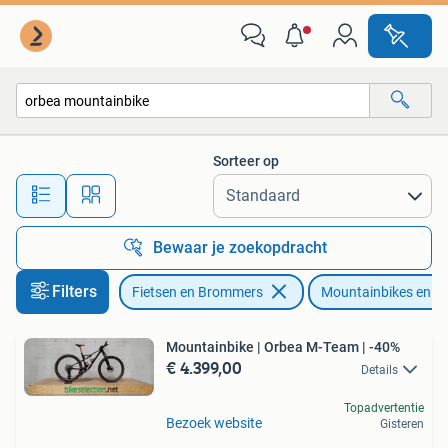
Fietsen | Mountainbikes en ATB
Sorteer op
Alle afstanden…
Bewaar je zoekopdracht
Filters
Fietsen en Brommers
Mountainbikes en A
Mountainbike | Orbea M-Team | -40%
€ 4.399,00
Details
Topadvertentie
Bezoek website
Gisteren