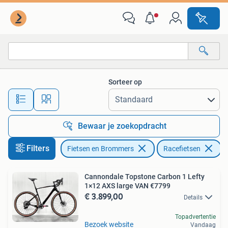
Fietsen | Racefietsen
Sorteer op
Alle afstanden…
Bewaar je zoekopdracht
Filters
Fietsen en Brommers
Racefietsen
Cannondale Topstone Carbon 1 Lefty
1×12 AXS large VAN €7799
€ 3.899,00
Details
Topadvertentie
Bezoek website
Vandaag