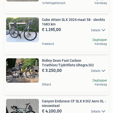
's-Hertogenbosch
Vandaag
Cube Attain SLX 2024 maat 58 - slechts
1683 km
€ 1.195,00
Details
Dagtopper
Vreeland
Vandaag
Ridley Dean Fast Carbon
Triathlon/Tijdritfiets Ultegra Di2
€ 3.250,00
Details
Dagtopper
Sittard
Vandaag
Canyon Endurace CF SLX 8 Di2 Aero XL -
nieuwstaat
€ 4.100,00
Details