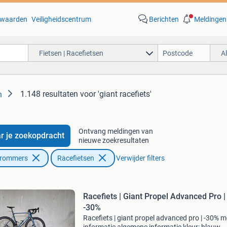
waarden
Veiligheidscentrum
Berichten
Meldingen
Fietsen | Racefietsen
A
1.148 resultaten
voor 'giant racefiets'
n
Ontvang meldingen van
r je zoekopdracht
nieuwe zoekresultaten
Brommers
Racefietsen
Verwijder filters
Racefiets | Giant Propel Advanced Pro |
-30%
Racefiets | giant propel advanced pro | -30% m