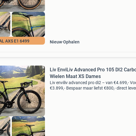
concess
AL AXS E1 6499
Nieuw
Ophalen
Liv EnviLiv Advanced Pro 105 DI2 Carb
Wielen Maat XS Dames
Liv enviliv advanced pro di2 – van €4.699,- Vo
€3.899,- Bespaar maar liefst €800,- direct lev
deze nieuwe mooie liv enviliv advanced pro dis
dames aeroracer compleet shimano