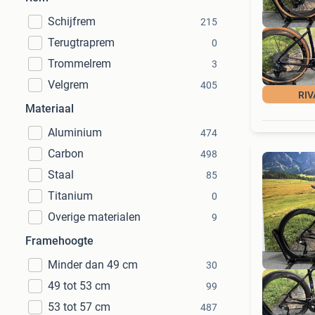
Schijfrem
215
Terugtraprem
0
Trommelrem
3
Velgrem
405
RIV
Materiaal
Aluminium
474
Carbon
498
Staal
85
Titanium
0
Overige materialen
9
Framehoogte
Minder dan 49 cm
30
49 tot 53 cm
99
53 tot 57 cm
487