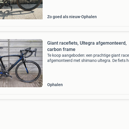
is 191) power meter stages - left handlebar g
Zo goed als nieuw
Ophalen
Giant racefiets, Ultegra afgemonteerd,
carbon frame
Te koop aangeboden: een prachtige giant racef
afgemonteerd met shimano ultegra. De fiets h
een lichtgewicht carbon frame en is in uitstek
staat. Ideaal voor de serieuze fietser die op zo
Ophalen