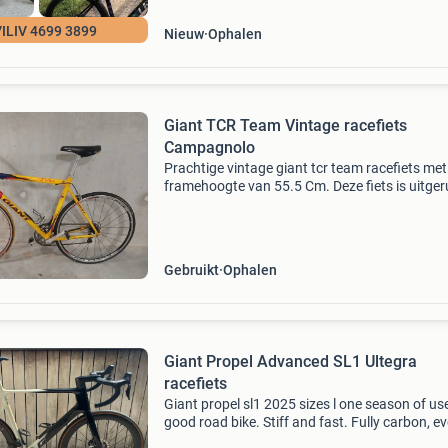
ILIV 4699 3899
Nieuw
Ophalen
Giant TCR Team Vintage racefiets
Campagnolo
Prachtige vintage giant tcr team racefiets met
framehoogte van 55.5 Cm. Deze fiets is uitger
met campagnolo versnellingen en derailleur, w
zorgt voor een soepele en betrouwbare
schakelervarin
Gebruikt
Ophalen
Giant Propel Advanced SL1 Ultegra
racefiets
Giant propel sl1 2025 sizes l one season of use
good road bike. Stiff and fast. Fully carbon, e
the spokes. Suitable for height 185 - 195 (my 