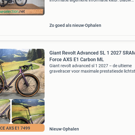
informatie algemene informatie kleur: blauw
transmissie transmissie: shimano ultegra di2,
versnellingen versnelling: derailleur maten
framehoogte:
Zo goed als nieuw
Ophalen
Giant Revolt Advanced SL 1 2027 SRA
Force AXS E1 Carbon ML
Giant revolt advanced sl 1 2027 – de ultieme
gravelracer voor maximale prestatiesde lichts
snelste gravelbike die giant ooit heeft gebou
jij op zoek naar een gravelbike waarmee je het
maxim
CE AXS E1 7499
Nieuw
Ophalen