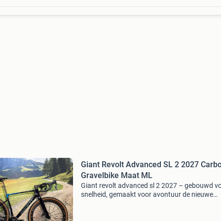
Giant Revolt Advanced SL 2 2027 Carb
Gravelbike Maat ML
Giant revolt advanced sl 2 2027 – gebouwd v
snelheid, gemaakt voor avontuur de nieuwe
generatie gravelprestaties de giant revolt ad
sl 2 2027 is ontwikkeld voor gravelrijders die 