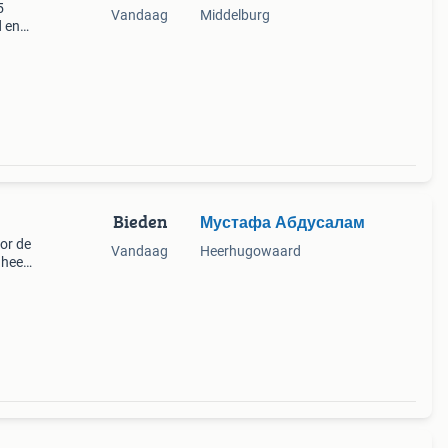
5
Vandaag
Middelburg
d en
Bieden
Мустафа Абдусалам
oor de
Vandaag
Heerhugowaard
 heeft
l. De