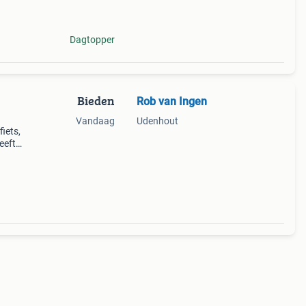
Dagtopper
Bieden
Rob van Ingen
Vandaag
Udenhout
iets,
eeft
ende
e