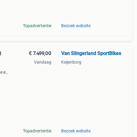
 12
Topadvertentie
Bezoek website
€ 7.499,00
Van Slingerland SportBikes
M
Vandaag
Keijenborg
te en
wd ben
Topadvertentie
Bezoek website