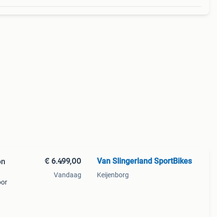
€ 6.499,00
Van Slingerland SportBikes
on
Vandaag
Keijenborg
oor
vanced
geen