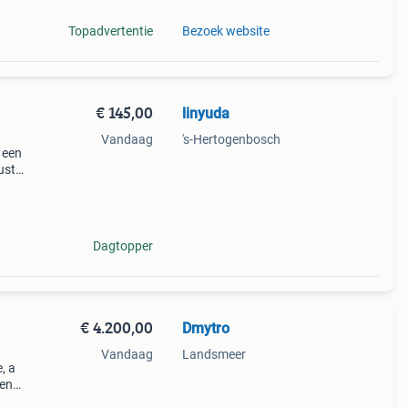
Topadvertentie
Bezoek website
€ 145,00
linyuda
Vandaag
's-Hertogenbosch
 een
ust
at
Dagtopper
€ 4.200,00
Dmytro
Vandaag
Landsmeer
, a
ven
height