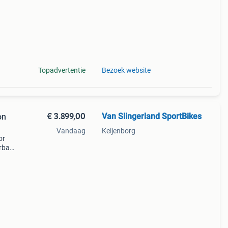
Topadvertentie
Bezoek website
€ 3.899,00
Van Slingerland SportBikes
on
Vandaag
Keijenborg
or
erbaar
c xs