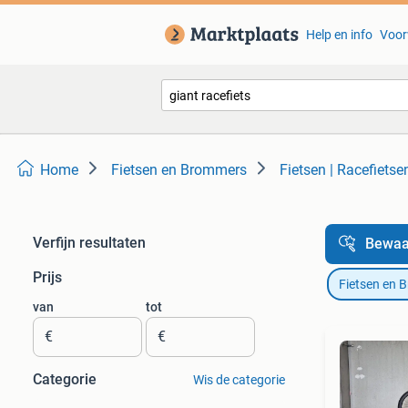
Help en info
Voor
Home
Fietsen en Brommers
Fietsen | Racefietse
Verfijn resultaten
Bewaa
Prijs
Fietsen en 
van
tot
€
€
Categorie
Wis de categorie