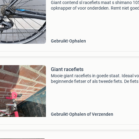
Giant contend sl racefiets maat s shimano 10
opknapper of voor onderdelen. Remt niet goe
heeft verschillende velgen
Gebruikt
Ophalen
Giant racefiets
Mooie giant racefiets in goede staat. Ideaal v
beginnende fietser of als tweede fiets. De fiets
een opvallende roze stuurlint en een rood zade
versnellingen werken soepel en de remmen
Gebruikt
Ophalen of Verzenden