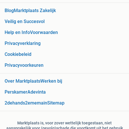
Blog
Marktplaats Zakelijk
Veilig en Succesvol
Help en Info
Voorwaarden
Privacyverklaring
Cookiebeleid
Privacyvoorkeuren
Over Marktplaats
Werken bij
Perskamer
Adevinta
2dehands
2ememain
Sitemap
Marktplaats is, voor zover wettelijk toegestaan, niet
aansprakelijk voor (gevolg)schade die voortkomt uit het gebruik