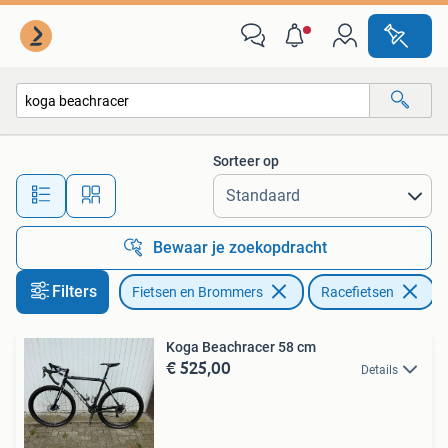
Fietsen | Racefietsen
Sorteer op
Alle afstanden…
Bewaar je zoekopdracht
Filters
Fietsen en Brommers
Racefietsen
V
Koga Beachracer 58 cm
€ 525,00
Details