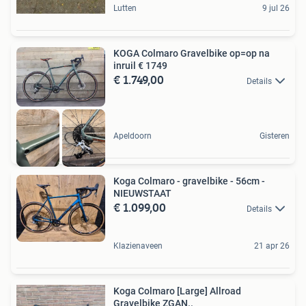
Lutten
9 jul 26
KOGA Colmaro Gravelbike op=op na
inruil € 1749
€ 1.749,00
Details
Apeldoorn
Gisteren
Koga Colmaro - gravelbike - 56cm -
NIEUWSTAAT
€ 1.099,00
Details
Klazienaveen
21 apr 26
Koga Colmaro [Large] Allroad
Gravelbike ZGAN..