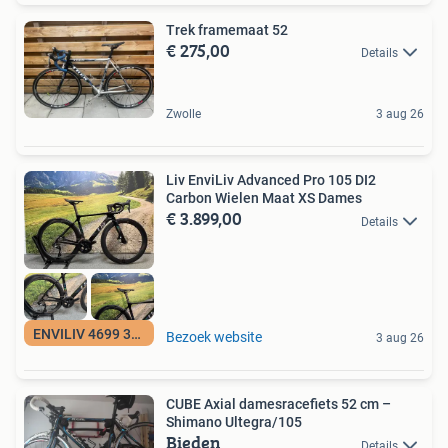
Trek framemaat 52
€ 275,00
Details
Zwolle
3 aug 26
Liv EnviLiv Advanced Pro 105 DI2
Carbon Wielen Maat XS Dames
€ 3.899,00
Details
ENVILIV 4699 3899
Bezoek website
3 aug 26
CUBE Axial damesracefiets 52 cm –
Shimano Ultegra/105
Bieden
Details