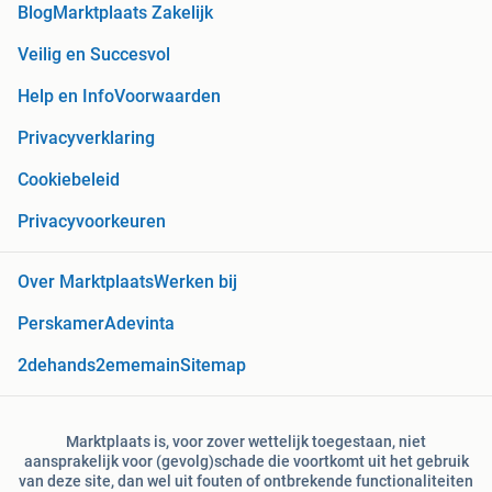
Blog
Marktplaats Zakelijk
Veilig en Succesvol
Help en Info
Voorwaarden
Privacyverklaring
Cookiebeleid
Privacyvoorkeuren
Over Marktplaats
Werken bij
Perskamer
Adevinta
2dehands
2ememain
Sitemap
Marktplaats is, voor zover wettelijk toegestaan, niet
aansprakelijk voor (gevolg)schade die voortkomt uit het gebruik
van deze site, dan wel uit fouten of ontbrekende functionaliteiten