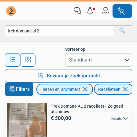
Fietsen | Racefietsen
Sorteer op
Alle afstanden…
Bewaar je zoekopdracht
Filters
Fietsen en Brommers
Racefietsen
V
Trek Domane AL 2 racefiets - Zo goed
als nieuw
€ 500,00
Details