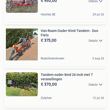
€ 950,00
Details
Hechtel, BE
29 jul 26
Van Raam Ouder-Kind-Tandem - Duo
Fiets
€ 375,00
Details
Roelofarendsveen
5 aug 26
Tandem ouder-kind 26 inch met 7
versnellingen
€ 370,00
Details
Zutphen
12 jul 26