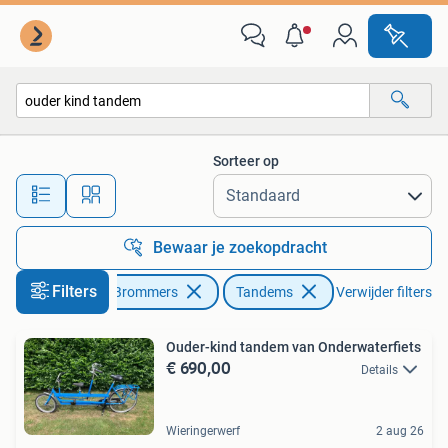
Fietsen | Tandems
Sorteer op
Alle afstanden…
Bewaar je zoekopdracht
Filters
Fietsen en Brommers
Tandems
Verwijder filters
Ouder-kind tandem van Onderwaterfiets
€ 690,00
Details
Wieringerwerf
2 aug 26