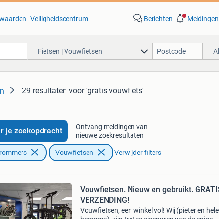
waarden
Veiligheidscentrum
Berichten
Meldingen
Fietsen | Vouwfietsen
A
29 resultaten
voor 'gratis vouwfiets'
en
Ontvang meldingen van
r je zoekopdracht
nieuwe zoekresultaten
Brommers
Vouwfietsen
Verwijder filters
Vouwfietsen. Nieuw en gebruikt. GRATI
VERZENDING!
Vouwfietsen, een winkel vol! Wij (pieter en hel