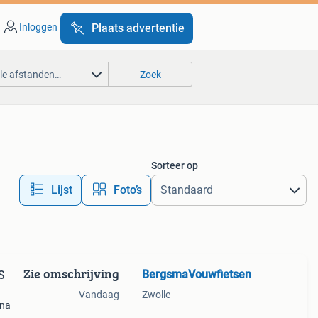
Inloggen
Plaats advertentie
lle afstanden…
Zoek
Sorteer op
Lijst
Foto’s
Zie omschrijving
BergsmaVouwfietsen
S
Vandaag
Zwolle
ena