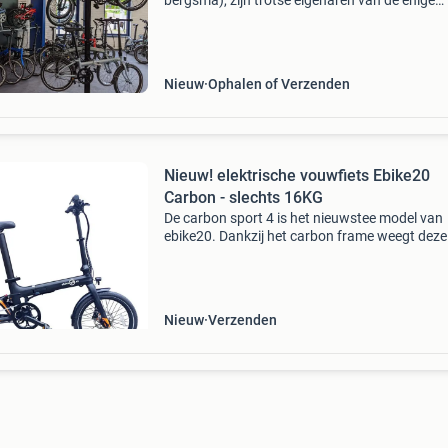
bergsma), zijn trotse eigenaren van de enige
vouwfietswinkel van europa! De specificaties 
elke gebruikte en nieuwe vouwfiets die wij
momenteel he
Nieuw
Ophalen of Verzenden
Nieuw! elektrische vouwfiets Ebike20
Carbon - slechts 16KG
De carbon sport 4 is het nieuwstee model van
ebike20. Dankzij het carbon frame weegt deze 
slechts 16kg zonder accu en dat is heel specia
voor een 20" elektrische vouwfiets. Ondanks h
Nieuw
Verzenden