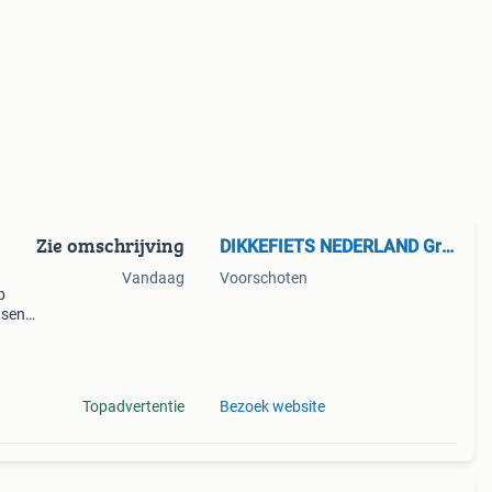
Zie omschrijving
DIKKEFIETS NEDERLAND GreenMobilityCenter
Vandaag
Voorschoten
p
tsen.
bare
tvoeri
Topadvertentie
Bezoek website