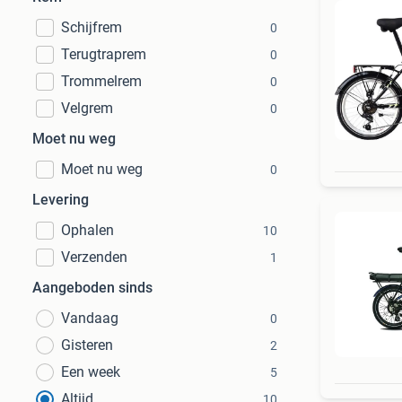
Schijfrem
0
Terugtraprem
0
Trommelrem
0
Velgrem
0
Moet nu weg
Moet nu weg
0
Levering
Ophalen
10
Verzenden
1
Aangeboden sinds
Vandaag
0
Gisteren
2
Een week
5
Altijd
10