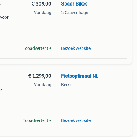
€ 309,00
Spaar Bikes
6
Vandaag
's-Gravenhage
 voor
n in
Topadvertentie
Bezoek website
€ 1.299,00
Fietsoptimaal NL
Vandaag
Beesd
,-
y
ts
rting!
Topadvertentie
Bezoek website