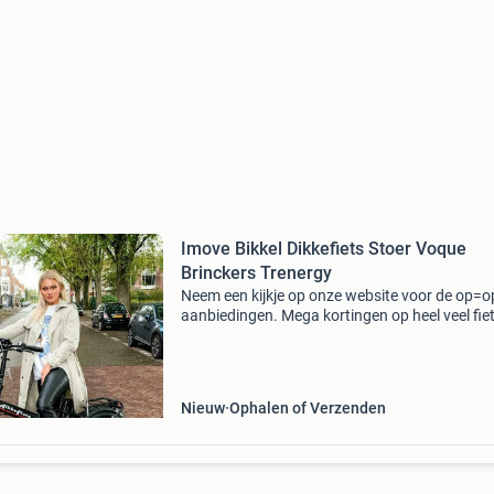
Imove Bikkel Dikkefiets Stoer Voque
Brinckers Trenergy
Neem een kijkje op onze website voor de op=o
aanbiedingen. Mega kortingen op heel veel fie
Weer volop op voorraad, de oerdegelijke vouw
fatbikes van dikkefiets in diverse kleuren en ui
Nieuw
Ophalen of Verzenden