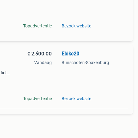
van
Topadvertentie
Bezoek website
€ 2.500,00
Ebike20
Vandaag
Bunschoten-Spakenburg
fiets
al
et be
Topadvertentie
Bezoek website