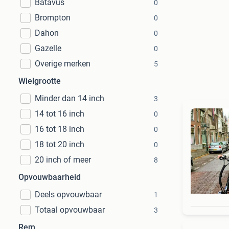
Batavus
0
Brompton
0
Dahon
0
Gazelle
0
Overige merken
5
Wielgrootte
Minder dan 14 inch
3
14 tot 16 inch
0
16 tot 18 inch
0
18 tot 20 inch
0
20 inch of meer
8
Opvouwbaarheid
Deels opvouwbaar
1
Totaal opvouwbaar
3
Rem