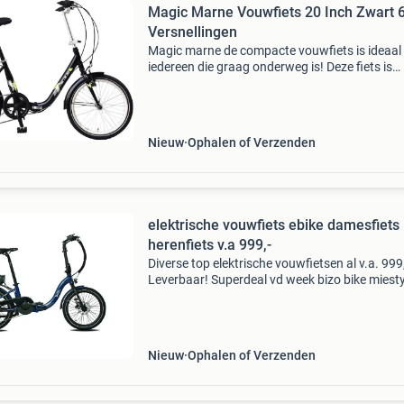
Magic Marne Vouwfiets 20 Inch Zwart 
Versnellingen
Magic marne de compacte vouwfiets is ideaal
iedereen die graag onderweg is! Deze fiets is
eenvoudig mee te nemen, snel op de plek van
bestemming en kan gratis worden meegenome
het openbaar ve
Nieuw
Ophalen of Verzenden
elektrische vouwfiets ebike damesfiets
herenfiets v.a 999,-
Diverse top elektrische vouwfietsen al v.a. 999
Leverbaar! Superdeal vd week bizo bike miest
bello van 2099,- nu 1299,- elektrische vouwfie
met ruim 80km actieradius! Tot 500,- kassa ko
Bes
Nieuw
Ophalen of Verzenden