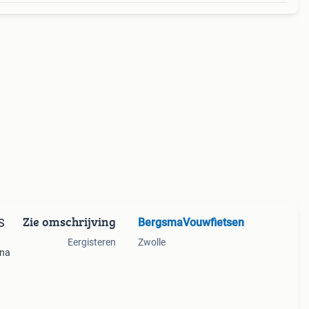
Zie omschrijving
BergsmaVouwfietsen
S
Eergisteren
Zwolle
ena
van