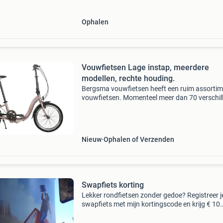
Ophalen
Vouwfietsen Lage instap, meerdere
modellen, rechte houding.
Bergsma vouwfietsen heeft een ruim assorti
vouwfietsen. Momenteel meer dan 70 verschil
modellen, waaronder 17 verschillende elektris
vouwfietsen. De lage instap vouwfiets is voor 
mens
Nieuw
Ophalen of Verzenden
Swapfiets korting
Lekker rondfietsen zonder gedoe? Registreer je
swapfiets met mijn kortingscode en krijg € 10
korting. Code: toetsiezwi42340. Registreer via
swapfiets