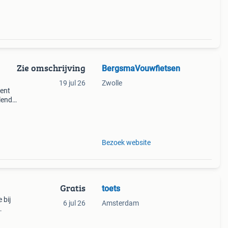
Zie omschrijving
BergsmaVouwfietsen
19 jul 26
Zwolle
ment
lende
che
veel
Bezoek website
Gratis
toets
 bij
6 jul 26
Amsterdam