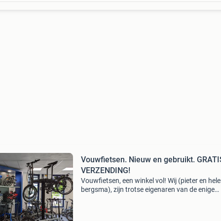
Vouwfietsen. Nieuw en gebruikt. GRATI
VERZENDING!
Vouwfietsen, een winkel vol! Wij (pieter en hel
bergsma), zijn trotse eigenaren van de enige
vouwfietswinkel van europa! De specificaties 
elke gebruikte en nieuwe vouwfiets die wij
momenteel he