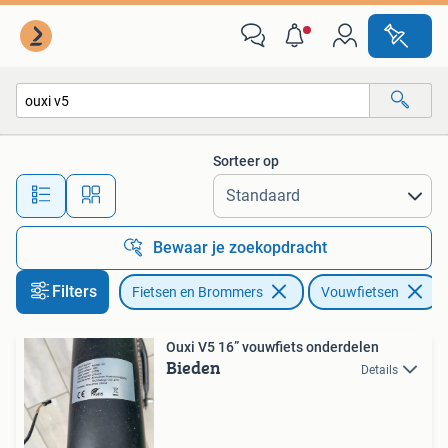
Fietsen | Vouwfietsen
Sorteer op
Alle afstanden…
Bewaar je zoekopdracht
Filters
Fietsen en Brommers
Vouwfietsen
V
Ouxi V5 16” vouwfiets onderdelen
Bieden
Details