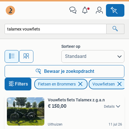
Fietsen | Vouwfietsen
Sorteer op
Alle afstanden…
Bewaar je zoekopdracht
Filters
Fietsen en Brommers
Vouwfietsen
V
Vouwfiets fiets Talamex z.g.a.n
€ 150,00
Details
Uithuizen
11 jul 26