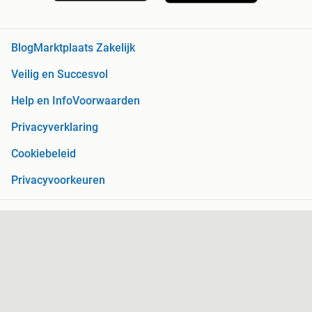
Blog
Marktplaats Zakelijk
Veilig en Succesvol
Help en Info
Voorwaarden
Privacyverklaring
Cookiebeleid
Privacyvoorkeuren
Over Marktplaats
Werken bij
Perskamer
Adevinta
2dehands
2ememain
Sitemap