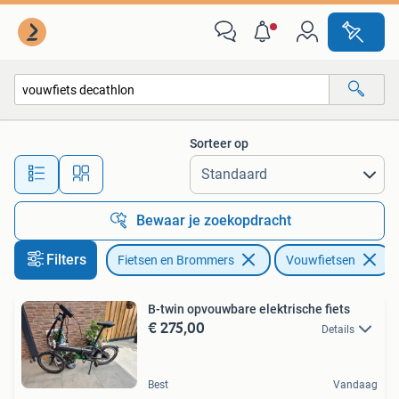
Fietsen | Vouwfietsen
Sorteer op
Alle afstanden…
Bewaar je zoekopdracht
Filters
Fietsen en Brommers
Vouwfietsen
V
B-twin opvouwbare elektrische fiets
€ 275,00
Details
Best
Vandaag