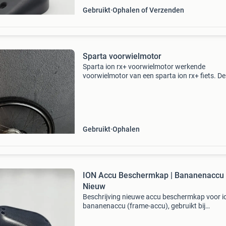
Gebruikt
Ophalen of Verzenden
Sparta voorwielmotor
Sparta ion rx+ voorwielmotor werkende
voorwielmotor van een sparta ion rx+ fiets. De
motor functioneert goed. Ik verkocht dit omda
accu van de fiets defect is. Voorzien van 4
stekkeraansluitingen.
Gebruikt
Ophalen
ION Accu Beschermkap | Bananenaccu 
Nieuw
Beschrijving nieuwe accu beschermkap voor i
bananenaccu (frame-accu), gebruikt bij
verschillende modellen van batavus sparta en
koga. Geschikt voor verschillende modellen v