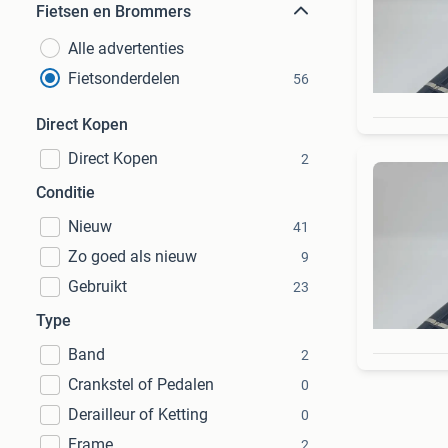
Fietsen en Brommers
Alle advertenties
Fietsonderdelen
56
Direct Kopen
Direct Kopen
2
Conditie
Nieuw
41
Zo goed als nieuw
9
Gebruikt
23
Type
Band
2
Crankstel of Pedalen
0
Derailleur of Ketting
0
Frame
2