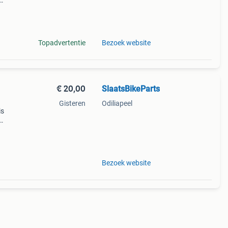
evisie
u van
Topadvertentie
Bezoek website
€ 20,00
SlaatsBikeParts
Gisteren
Odiliapeel
is
evisie
u van
Bezoek website