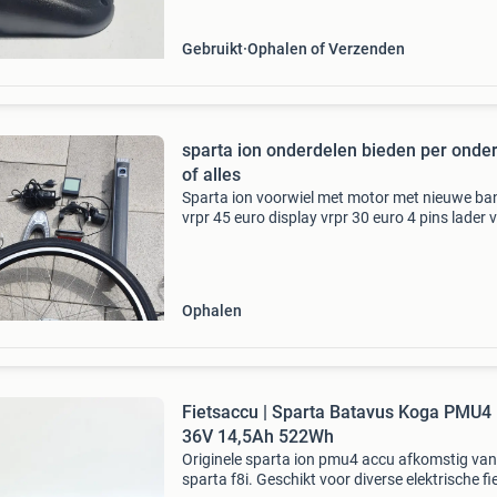
sparta, batavus en koga
Gebruikt
Ophalen of Verzenden
sparta ion onderdelen bieden per onde
of alles
Sparta ion voorwiel met motor met nieuwe ba
vrpr 45 euro display vrpr 30 euro 4 pins lader 
30 euro voor lamp vrpr 20 euro acherlamp vrp
10euro defecte accu 20 euro voor revize gash
met ga
Ophalen
Fietsaccu | Sparta Batavus Koga PMU4 
36V 14,5Ah 522Wh
Originele sparta ion pmu4 accu afkomstig van
sparta f8i. Geschikt voor diverse elektrische fi