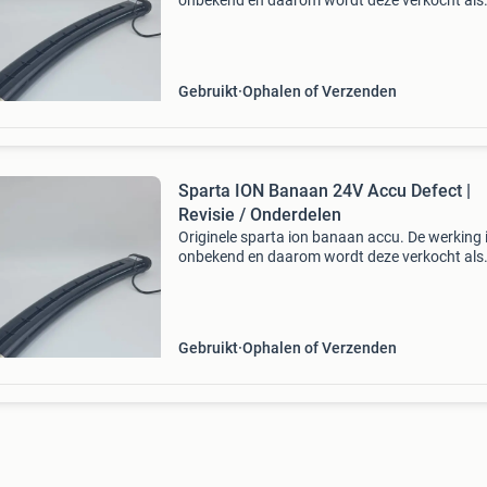
onbekend en daarom wordt deze verkocht als
defect / ongetest. Geschikt voor onderdelen, r
of herstel. Algemene foto: u ontvangt een acc
hetze
Gebruikt
Ophalen of Verzenden
Sparta ION Banaan 24V Accu Defect |
Revisie / Onderdelen
Originele sparta ion banaan accu. De werking 
onbekend en daarom wordt deze verkocht als
defect / ongetest. Geschikt voor onderdelen, r
of herstel. Algemene foto: u ontvangt een acc
hetze
Gebruikt
Ophalen of Verzenden