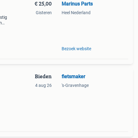
€ 25,00
Marinus Parts
Gisteren
Heel Nederland
stig
en
, met
r
Bezoek website
Bieden
fietsmaker
4 aug 26
's-Gravenhage
kabels
als