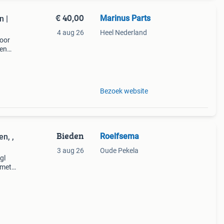
€ 40,00
Marinus Parts
n |
4 aug 26
Heel Nederland
voor
een
Bezoek website
Bieden
Roelfsema
n, ,
3 aug 26
Oude Pekela
gl
(met
en