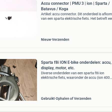
Accu connector | PMU 3 | ion | Sparta /
Batavus / Koga
Artikel: accu connector. Dit onderdeel is afkom
van een sparta elektrische fiets. Het betreft e
originele onderdeel dat verkeert in goede staat
mogelijke gebruikssporen. Bent u op zoek naa
Nieuw
Verzenden
Sparta f8i ION E-bike onderdelen: accu,
display, motor, etc.
Diverse onderdelen van een sparta f8i ion
elektrische fiets, waaronder de accu (ion 400
series), display, motor, bedieningselementen, 
en een bagagedrager. Ideaal voor reparatie of 
reserveon
Gebruikt
Ophalen of Verzenden