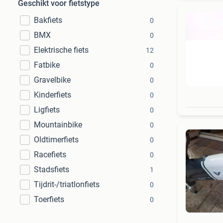
Geschikt voor fietstype
Bakfiets
0
BMX
0
Elektrische fiets
12
Fatbike
0
Gravelbike
0
Kinderfiets
0
Ligfiets
0
Mountainbike
0
Oldtimerfiets
0
Racefiets
0
Stadsfiets
1
Tijdrit-/triatlonfiets
0
Toerfiets
0