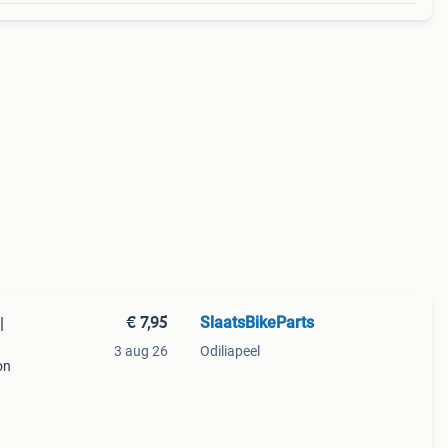
€ 7,95
SlaatsBikeParts
|
3 aug 26
Odiliapeel
on
an