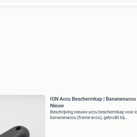
ION Accu Beschermkap | Bananenaccu 
Nieuw
Beschrijving nieuwe accu beschermkap voor i
bananenaccu (frame-accu), gebruikt bij
verschillende modellen van batavus sparta en
koga. Geschikt voor verschillende modellen v
sparta, batavus en koga