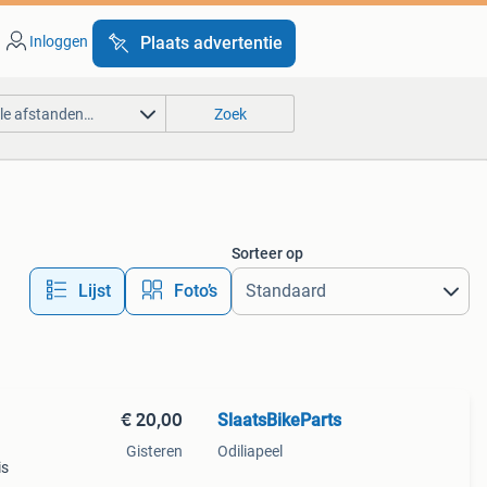
Inloggen
Plaats advertentie
lle afstanden…
Zoek
Sorteer op
Lijst
Foto’s
€ 20,00
SlaatsBikeParts
Gisteren
Odiliapeel
is