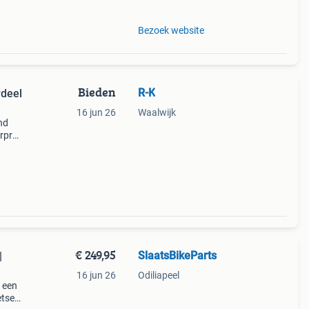
Bezoek website
Bieden
R-K
rdeel
16 jun 26
Waalwijk
nd
vrpr
r
endel
€ 249,95
SlaatsBikeParts
|
16 jun 26
Odiliapeel
 een
etsen