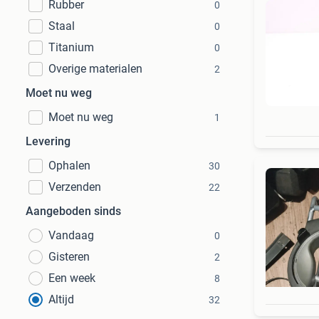
Rubber
0
Staal
0
Titanium
0
Overige materialen
2
Moet nu weg
Moet nu weg
1
Levering
Ophalen
30
Verzenden
22
Aangeboden sinds
Vandaag
0
Gisteren
2
Een week
8
Altijd
32