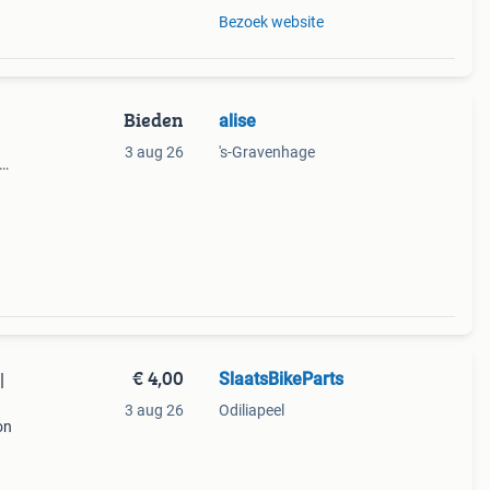
Bezoek website
Bieden
alise
3 aug 26
's-Gravenhage
t de
€ 4,00
SlaatsBikeParts
|
3 aug 26
Odiliapeel
on
an