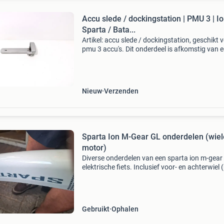
Accu slede / dockingstation | PMU 3 | Io
Sparta / Bata...
Artikel: accu slede / dockingstation, geschikt 
pmu 3 accu's. Dit onderdeel is afkomstig van 
sparta ion rxs elektrische fiets. Het betreft een
originele onderdeel dat verkeert in goede sta
Nieuw
Verzenden
Sparta Ion M-Gear GL onderdelen (wiele
motor)
Diverse onderdelen van een sparta ion m-gear 
elektrische fiets. Inclusief voor- en achterwiel 
motor), accu. Stuur computer. Bagagedrager 
diverse kleinere onderdelen. Ideaal voor
reserveonde
Gebruikt
Ophalen