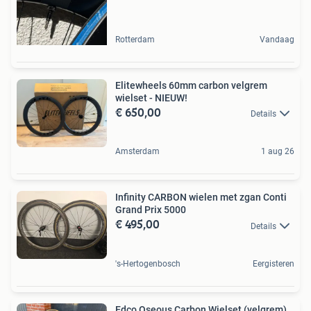
Rotterdam
Vandaag
Elitewheels 60mm carbon velgrem
wielset - NIEUW!
€ 650,00
Details
Amsterdam
1 aug 26
Infinity CARBON wielen met zgan Conti
Grand Prix 5000
€ 495,00
Details
's-Hertogenbosch
Eergisteren
Edco Oseous Carbon Wielset (velgrem)