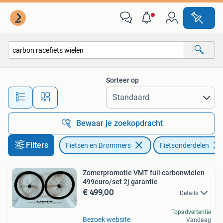
Fietsonderdelen
Sorteer op
Alle afstanden…
Bewaar je zoekopdracht
Filters
Fietsen en Brommers
Fietsonderdelen
Zomerpromotie VMT full carbonwielen
499euro/set 2j garantie
€ 499,00
Details
Topadvertentie
Bezoek website
Vandaag