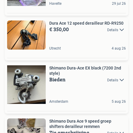
Havelte
29 jul 26
Dura Ace 12 speed derailleur RD-R9250
€ 350,00
Details
Utrecht
4 aug 26
Shimano Dura-Ace EX black (7200 2nd
style)
Bieden
Details
Amsterdam
5 aug 26
Shimano Dura Ace 9 speed groep
shifters derailleur remmen
Zie omschrijving