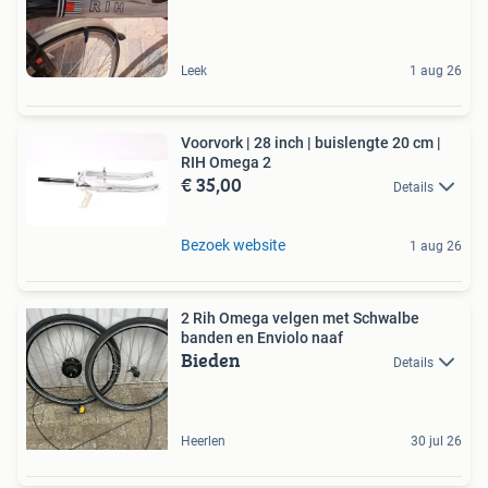
Leek
1 aug 26
Voorvork | 28 inch | buislengte 20 cm |
RIH Omega 2
€ 35,00
Details
Bezoek website
1 aug 26
2 Rih Omega velgen met Schwalbe
banden en Enviolo naaf
Bieden
Details
Heerlen
30 jul 26