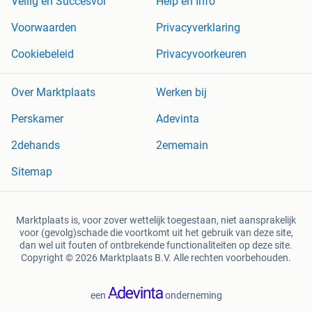
Veilig en Succesvol
Help en Info
Voorwaarden
Privacyverklaring
Cookiebeleid
Privacyvoorkeuren
Over Marktplaats
Werken bij
Perskamer
Adevinta
2dehands
2ememain
Sitemap
Marktplaats is, voor zover wettelijk toegestaan, niet aansprakelijk
voor (gevolg)schade die voortkomt uit het gebruik van deze site,
dan wel uit fouten of ontbrekende functionaliteiten op deze site.
Copyright © 2026 Marktplaats B.V. Alle rechten voorbehouden.
een
onderneming