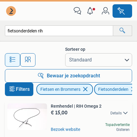
Fietsonderdelen
Sorteer op
Alle afstanden…
Bewaar je zoekopdracht
Filters
Fietsen en Brommers
Fietsonderdelen
Remhendel | RIH Omega 2
€ 15,00
Details
Topadvertentie
Bezoek website
Gisteren