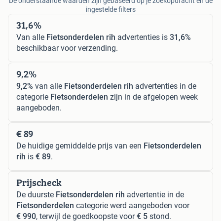
De onderstaande waarden zijn gebaseerd op je zoekopdracht en de
ingestelde filters
31,6%
Van alle
Fietsonderdelen rih
advertenties is
31,6%
beschikbaar voor verzending.
9,2%
9,2%
van alle
Fietsonderdelen rih
advertenties in de
categorie
Fietsonderdelen
zijn in de afgelopen week
aangeboden.
€ 89
De huidige gemiddelde prijs van een
Fietsonderdelen
rih
is
€ 89
.
Prijscheck
De duurste
Fietsonderdelen rih
advertentie in de
Fietsonderdelen
categorie werd aangeboden voor
€ 990
, terwijl de goedkoopste voor
€ 5
stond.