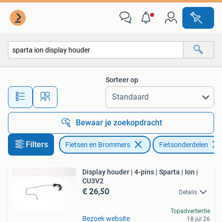
Fietsonderdelen
Sorteer op
Alle afstanden…
Bewaar je zoekopdracht
Filters
Fietsen en Brommers
Fietsonderdelen
Display houder | 4-pins | Sparta | Ion |
CU3V2
€ 26,50
Details
Topadvertentie
Bezoek website
18 jul 26