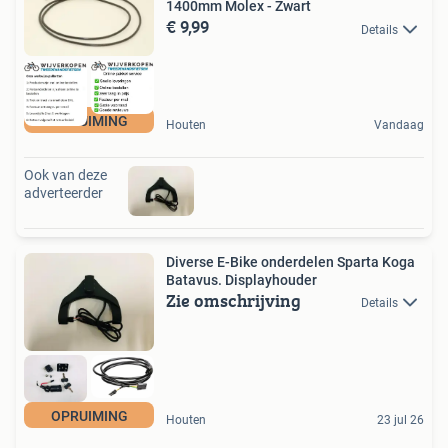
1400mm Molex - Zwart
€ 9,99
Details
OPRUIMING
Houten
Vandaag
Ook van deze
adverteerder
Diverse E-Bike onderdelen Sparta Koga
Batavus. Displayhouder
Zie omschrijving
Details
OPRUIMING
Houten
23 jul 26