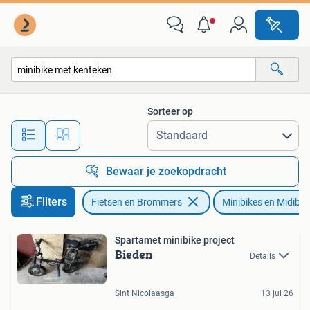
Minibikes, Midibikes en Pitbikes
Sorteer op
Alle afstanden…
Bewaar je zoekopdracht
Filters
Fietsen en Brommers
Minibikes en Midibik
Spartamet minibike project
Bieden
Details
Sint Nicolaasga
13 jul 26