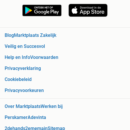
Blog
Marktplaats Zakelijk
Veilig en Succesvol
Help en Info
Voorwaarden
Privacyverklaring
Cookiebeleid
Privacyvoorkeuren
Over Marktplaats
Werken bij
Perskamer
Adevinta
2dehands
2ememain
Sitemap