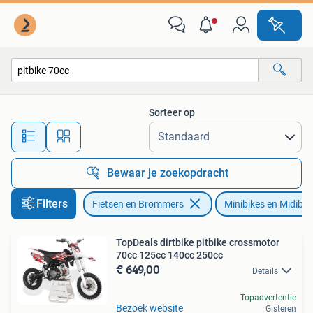
Minibikes, Midibikes en Pitbikes
Sorteer op
Alle afstanden…
Bewaar je zoekopdracht
Filters
Fietsen en Brommers
Minibikes en Midibik
TopDeals dirtbike pitbike crossmotor
70cc 125cc 140cc 250cc
€ 649,00
Details
Topadvertentie
Bezoek website
Gisteren