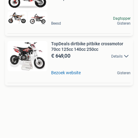
Dagtopper
Beesd
Gisteren
TopDeals dirtbike pitbike crossmotor
70cc 125cc 140cc 250cc
€ 649,00
Details
Bezoek website
Gisteren