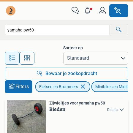
Minibikes, Midibikes en Pitbikes
Sorteer op
Alle afstanden…
Bewaar je zoekopdracht
Filters
Fietsen en Brommers
Minibikes en Midibik
Zijwieltjes voor yamaha pw50
Bieden
Details