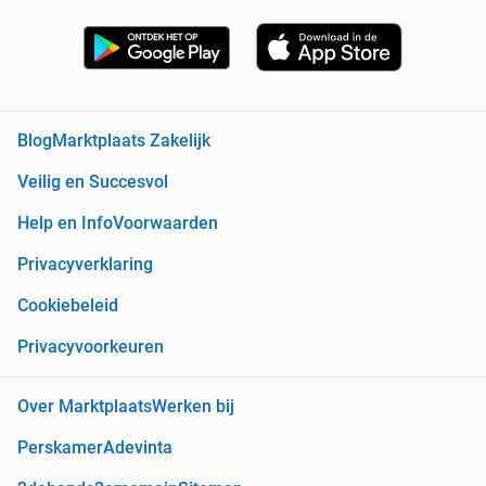
Blog
Marktplaats Zakelijk
Veilig en Succesvol
Help en Info
Voorwaarden
Privacyverklaring
Cookiebeleid
Privacyvoorkeuren
Over Marktplaats
Werken bij
Perskamer
Adevinta