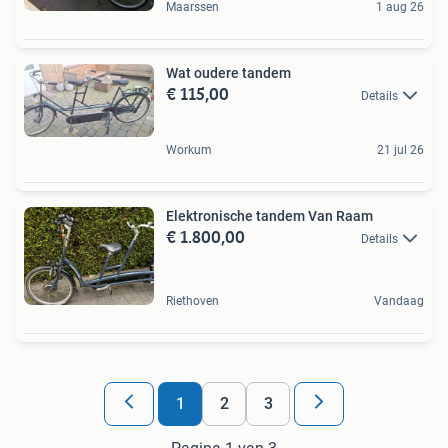
Maarssen
1 aug 26
Wat oudere tandem
€ 115,00
Details
Workum
21 jul 26
Elektronische tandem Van Raam
€ 1.800,00
Details
Riethoven
Vandaag
1
2
3