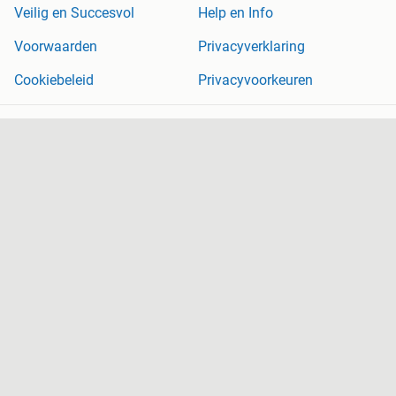
Veilig en Succesvol
Help en Info
Voorwaarden
Privacyverklaring
Cookiebeleid
Privacyvoorkeuren
Over Marktplaats
Werken bij
Perskamer
Adevinta
2dehands
2ememain
Sitemap
Marktplaats is, voor zover wettelijk toegestaan, niet aansprakelijk
voor (gevolg)schade die voortkomt uit het gebruik van deze site,
dan wel uit fouten of ontbrekende functionaliteiten op deze site.
Copyright © 2026 Marktplaats B.V. Alle rechten voorbehouden.
een
onderneming