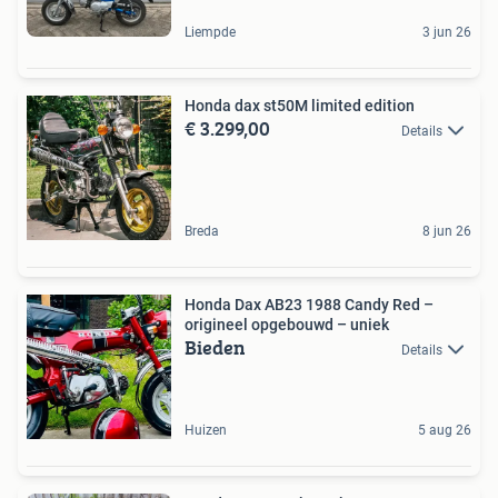
Liempde
3 jun 26
Honda dax st50M limited edition
€ 3.299,00
Details
Breda
8 jun 26
Honda Dax AB23 1988 Candy Red –
origineel opgebouwd – uniek
Bieden
Details
Huizen
5 aug 26