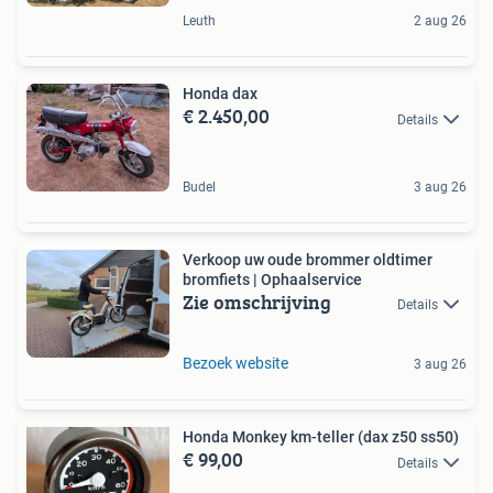
Leuth
2 aug 26
Honda dax
€ 2.450,00
Details
Budel
3 aug 26
Verkoop uw oude brommer oldtimer
bromfiets | Ophaalservice
Zie omschrijving
Details
Bezoek website
3 aug 26
Honda Monkey km-teller (dax z50 ss50)
€ 99,00
Details