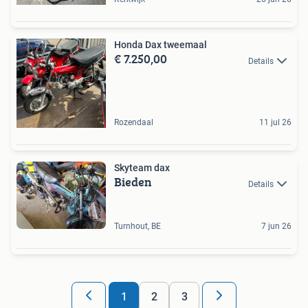
Honda Dax tweemaal
€ 7.250,00
Details
Rozendaal
11 jul 26
Skyteam dax
Bieden
Details
Turnhout, BE
7 jun 26
1
2
3