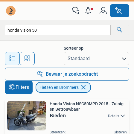
Fietsen en Brommers
Sorteer op
Alle afstanden…
Bewaar je zoekopdracht
Filters
Fietsen en Brommers
Honda Vision NSC50MPD 2015 - Zuinig
en Betrouwbaar
Bieden
Details
Streefkerk
Gisteren