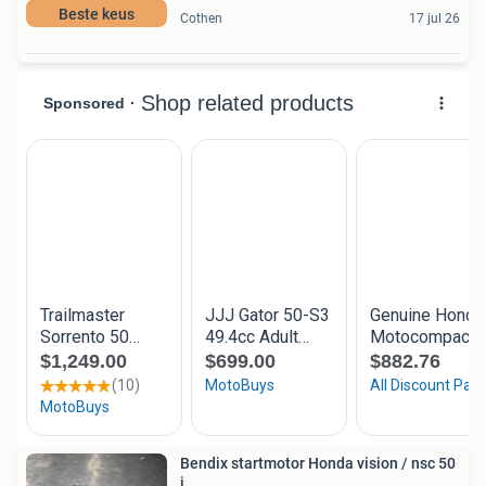
Beste keus
Cothen
17 jul 26
Bendix startmotor Honda vision / nsc 50
i