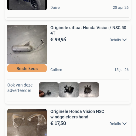
Duiven
28 apr 26
Originele uitlaat Honda Vision / NSC 50
4T
€ 99,95
Details
Beste keus
Cothen
13 jul 26
Ook van deze
adverteerder
Originele Honda Vision NSC
windgeleiders hand
€ 17,50
Details