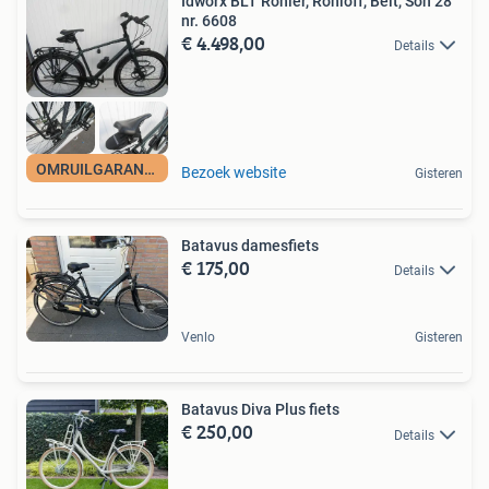
Idworx BLT Rohler, Rohloff, Belt, Son 28
nr. 6608
€ 4.498,00
Details
OMRUILGARANTIE
Bezoek website
Gisteren
Batavus damesfiets
€ 175,00
Details
Venlo
Gisteren
Batavus Diva Plus fiets
€ 250,00
Details