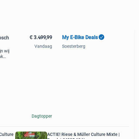
€ 3.499,99
My E-Bike Deals
osch
Vandaag
Soesterberg
n wij
ak
via
7
Dagtopper
Culture
ACTIE! Riese & Müller Culture Mixte |