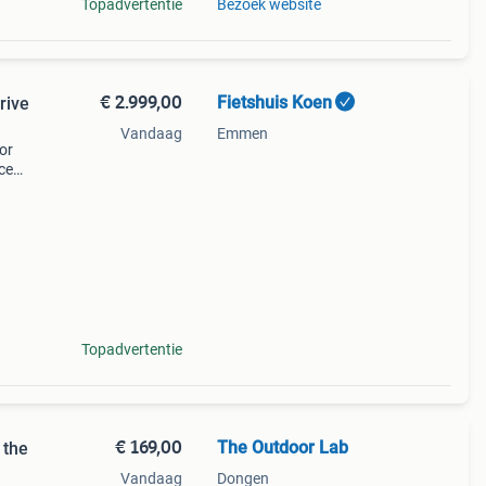
Topadvertentie
Bezoek website
€ 2.999,00
Fietshuis Koen
rive
Vandaag
Emmen
or
ce
ates
yd
Topadvertentie
€ 169,00
The Outdoor Lab
 the
Vandaag
Dongen