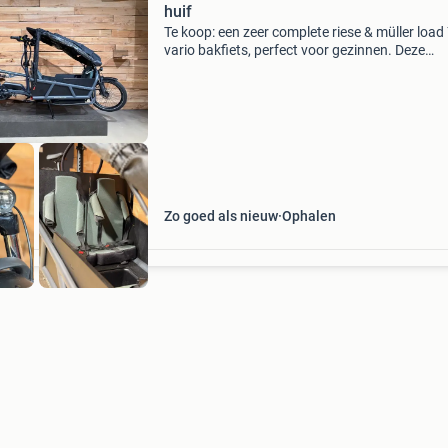
huif
Te koop: een zeer complete riese & müller load
vario bakfiets, perfect voor gezinnen. Deze
elektrische bakfiets is uitgerust met een krach
bosch cargo line motor en een enviolo vario tr
Zo goed als nieuw
Ophalen