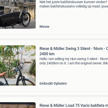
Niet het juiste bakfietskussen kunnen vinden? 
maken bakfietskussens volledig op maat: jou
afmetingen, jouw stof, jouw kleur. Keuze uit
honderden outdoorstoffen, waterafstotend en
bestendig. Ge
Nieuw
Riese & Müller Swing 3 Silent - 56cm - 
2400 km
Hello i am selling my r&m swing 3 silent - 56c
only 2400km on it. I am the original owner. Bik
comes with the invoice of course. It was purc
on november 2022. Pictures above. I have up
Gebruikt
Ophalen
Riese & Müller Load 75 Vario bakfiets 