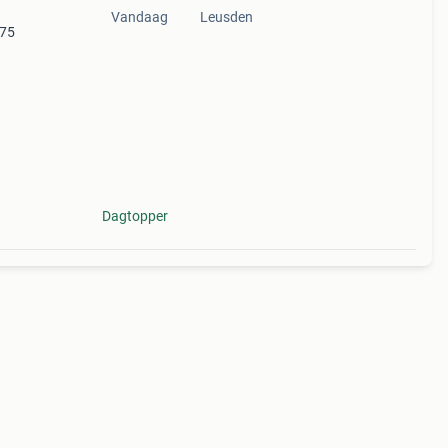
Vandaag
Leusden
 75
tige
aplo
Dagtopper