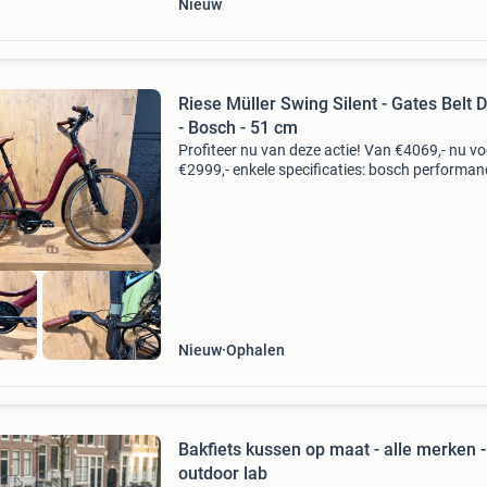
Nieuw
Riese Müller Swing Silent - Gates Belt D
- Bosch - 51 cm
Profiteer nu van deze actie! Van €4069,- nu vo
€2999,- enkele specificaties: bosch performan
middenmotor 400wh powertube bosch accu g
belt drive cdc riem nexus 5 versnellingsnaaf h
Nieuw
Ophalen
Bakfiets kussen op maat - alle merken -
outdoor lab