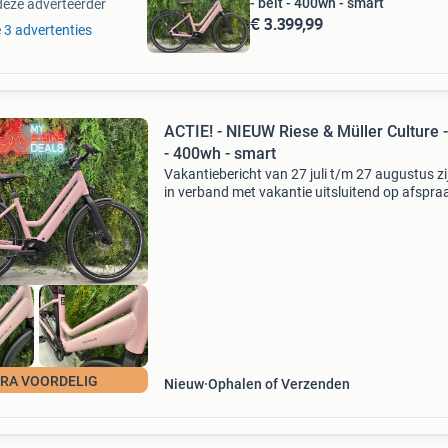
- belt - 400wh - smart
deze adverteerder
€ 3.399,99
e 3 advertenties
ACTIE! - NIEUW Riese & Müller Culture -
- 400wh - smart
Vakantiebericht van 27 juli t/m 27 augustus zij
in verband met vakantie uitsluitend op afspra
geopend. Een afspraak maken kan eenvoudig 
een marktplaats-bericht of whatsapp: 06 341
0566. Ni
RA VOORDELIG
Nieuw
Ophalen of Verzenden