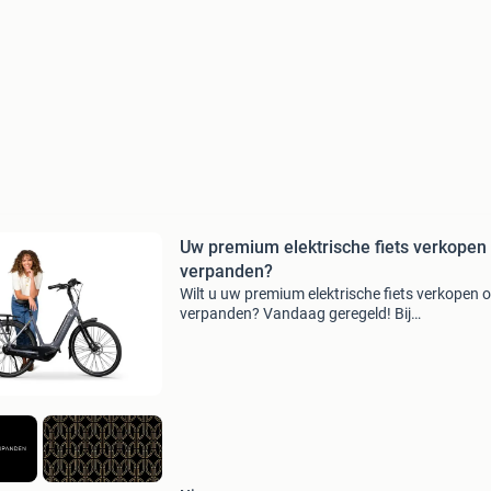
Uw premium elektrische fiets verkopen
verpanden?
Wilt u uw premium elektrische fiets verkopen o
verpanden? Vandaag geregeld! Bij
vandaagverpanden.nl kunt u uw elektrische fi
snel en zonder gedoe verkopen tegen een eerli
bod met directe uitbeta