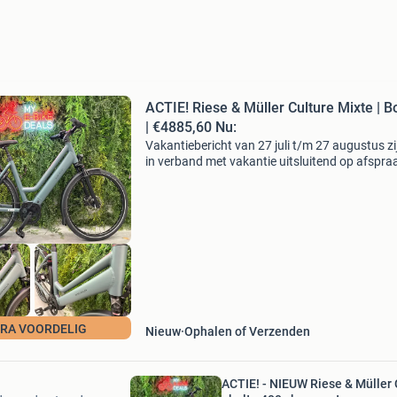
ACTIE! Riese & Müller Culture Mixte | B
| €4885,60 Nu:
Vakantiebericht van 27 juli t/m 27 augustus zij
in verband met vakantie uitsluitend op afspra
geopend. Een afspraak maken kan eenvoudig 
een marktplaats-bericht of whatsapp: 06 341
0566. Ni
RA VOORDELIG
Nieuw
Ophalen of Verzenden
ACTIE! - NIEUW Riese & Müller 