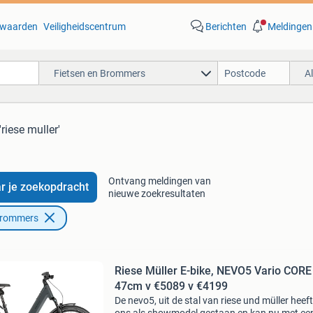
waarden
Veiligheidscentrum
Berichten
Meldingen
Fietsen en Brommers
A
'riese muller'
Ontvang meldingen van
r je zoekopdracht
nieuwe zoekresultaten
Brommers
Riese Müller E-bike, NEVO5 Vario CORE
47cm v €5089 v €4199
De nevo5, uit de stal van riese und müller heeft 