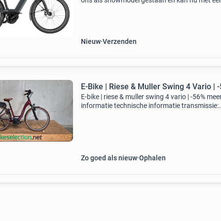
ons als showmodel gestaan en kan nu met ee
aantal kilometer op de teller voor een aantrekk
prijs de winkel verlaten. Riese und mùller is ee
Nieuw
Verzenden
E-Bike | Riese & Muller Swing 4 Vario | 
E-bike | riese & muller swing 4 vario | -56% mee
informatie technische informatie transmissie:
enviolo trekking versnelling: naaf aandrijfmet
riem topsnelheid: 25 km/u framehoogte: 47 c
Zo goed als nieuw
Ophalen