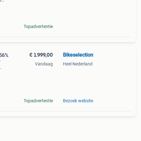
n
elijke
n
Topadvertentie
€ 1.999,00
Bikeselection
-56%
r
Vandaag
Heel Nederland
hode:
m sta
Topadvertentie
Bezoek website