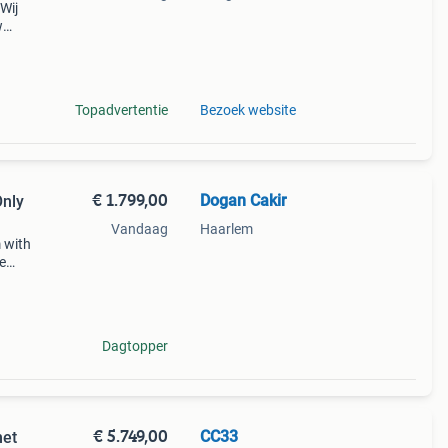
Wij
w
 uv-
Topadvertentie
Bezoek website
€ 1.799,00
Dogan Cakir
Only
Vandaag
Haarlem
m with
e
hased
Dagtopper
€ 5.749,00
CC33
met