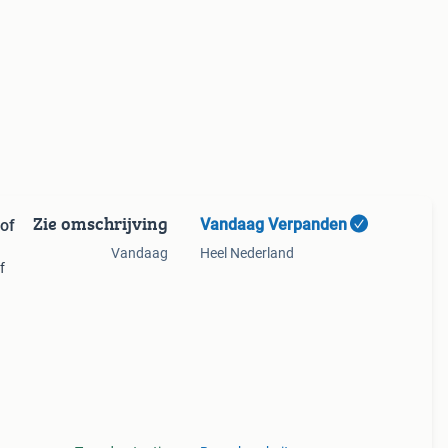
Zie omschrijving
Vandaag Verpanden
 of
Vandaag
Heel Nederland
f
ets
jk