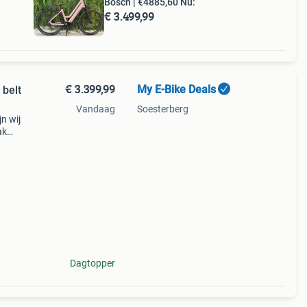
Bosch | €4885,60 Nu:
€ 3.499,99
€ 3.399,99
My E-Bike Deals
 belt
Vandaag
Soesterberg
n wij
ak
via
7
Dagtopper