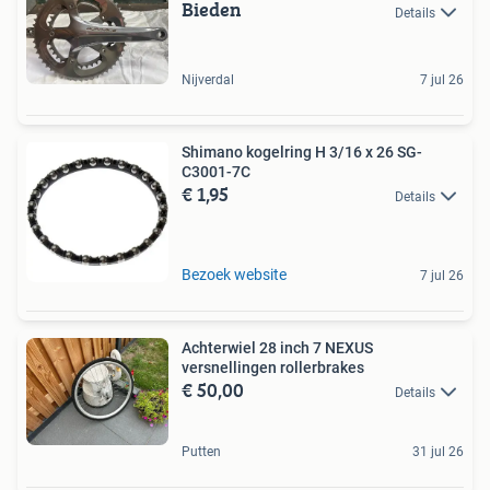
Bieden
Details
Nijverdal
7 jul 26
Shimano kogelring H 3/16 x 26 SG-
C3001-7C
€ 1,95
Details
Bezoek website
7 jul 26
Achterwiel 28 inch 7 NEXUS
versnellingen rollerbrakes
€ 50,00
Details
Putten
31 jul 26