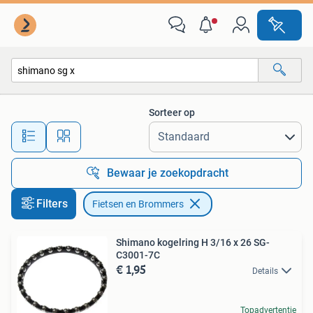
Fietsen en Brommers
Sorteer op
Alle afstanden…
Bewaar je zoekopdracht
Filters
Fietsen en Brommers
Shimano kogelring H 3/16 x 26 SG-
C3001-7C
€ 1,95
Details
Topadvertentie