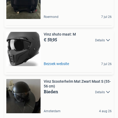
Roermond
7 jul 26
Vinz shuto maat: M
€ 59,95
Details
Bezoek website
7 jul 26
Vinz Scooterhelm Mat Zwart Maat S (55-
56 cm)
Bieden
Details
Amsterdam
4 aug 26