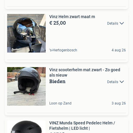
Vinz Helm zwart maat m
€ 25,00
Details
's-Hertogenbosch
4 aug 26
Vinz scooterhelm mat zwart - Zo goed
als nieuw
Bieden
Details
Loon op Zand
3 aug 26
VINZ Munda Speed Pedelec Helm /
Fietshelm | LED licht |