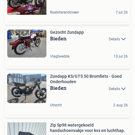
Roelofarendsveen
7 jul 26
Gezocht Zundapp
Bieden
Details
Vlagtwedde
13 jul 26
Zundapp KS/GTS 50 Bromfiets - Goed
Onderhouden
Bieden
Details
Utrecht
2 aug 26
Zip Sp98 watergekoeld
handschoenvakje voor kvs en luchthap.