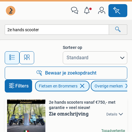
Scooters | Overige merken
Sorteer op
Alle afstanden…
Bewaar je zoekopdracht
Filters
Fietsen en Brommers
Overige merken
2e hands scooters vanaf €750,- met
garantie + veel nieuw!
Zie omschrijving
Details
Topadvertentie