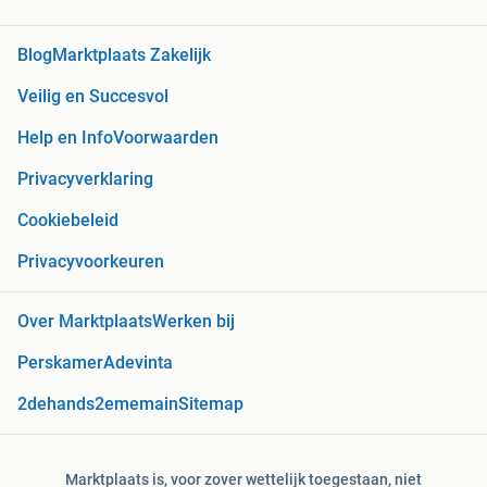
Blog
Marktplaats Zakelijk
Veilig en Succesvol
Help en Info
Voorwaarden
Privacyverklaring
Cookiebeleid
Privacyvoorkeuren
Over Marktplaats
Werken bij
Perskamer
Adevinta
2dehands
2ememain
Sitemap
Marktplaats is, voor zover wettelijk toegestaan, niet