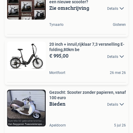
een nieuwe scooter?
Zie omschrijving
Details
Tynaarlo
Gisteren
20 inch + inruil,rijklaar 7,3 versnelling E-
folding,80km be
€ 995,00
Details
Montfoort
26 mei 26
Gezocht: Scooter zonder papieren, vanaf
100 euro
Bieden
Details
Apeldoorn
5 jul 26