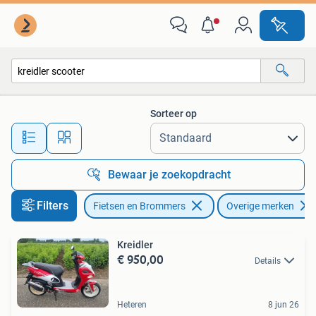
Scooters | Overige merken
Sorteer op
Alle afstanden…
Bewaar je zoekopdracht
Filters
Fietsen en Brommers
Overige merken
Kreidler
€ 950,00
Details
Heteren
8 jun 26