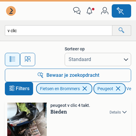
Scooters | Peugeot
Sorteer op
Alle afstanden…
Bewaar je zoekopdracht
Filters
Fietsen en Brommers
Peugeot
Verwi
peugeot v clic 4 takt.
Bieden
Details