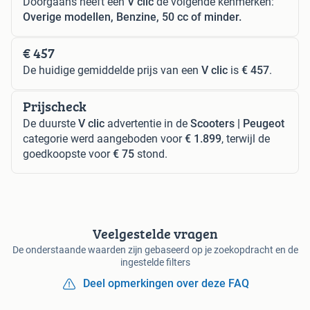
Doorgaans heeft een
V clic
de volgende kenmerken:
Overige modellen, Benzine, 50 cc of minder.
€ 457
De huidige gemiddelde prijs van een
V clic
is
€ 457
.
Prijscheck
De duurste
V clic
advertentie in de
Scooters | Peugeot
categorie werd aangeboden voor
€ 1.899
, terwijl de
goedkoopste voor
€ 75
stond.
Veelgestelde vragen
De onderstaande waarden zijn gebaseerd op je zoekopdracht en de
ingestelde filters
Deel opmerkingen over deze FAQ